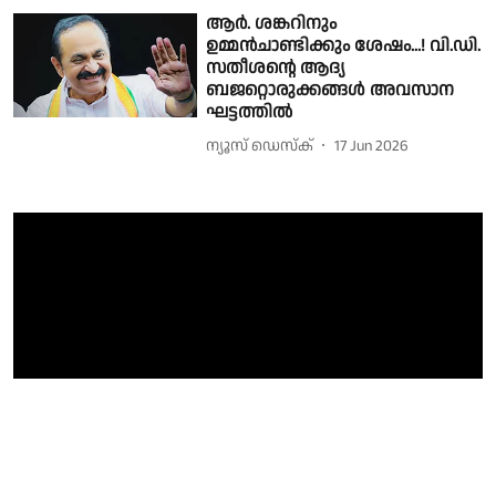
ആർ. ശങ്കറിനും
ഉമ്മൻചാണ്ടിക്കും ശേഷം...! വി.ഡി.
സതീശൻ്റെ ആദ്യ
ബജറ്റൊരുക്കങ്ങൾ അവസാന
ഘട്ടത്തിൽ
ന്യൂസ് ഡെസ്ക്
17 Jun 2026