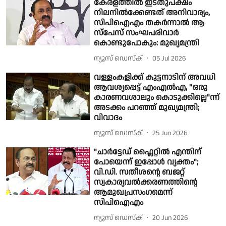
കേരളത്തിൽ ഇടതുപക്ഷം
നിലനിൽക്കേണ്ടത് അനിവാര്യം,
സിപിഐഎം തകർന്നാൽ ആ
സ്പേസ് സംഘപരിവാർ
കൊണ്ടുപോകും: മുഖ്യമന്ത്രി
ന്യൂസ് ഡെസ്ക്
05 Jul 2026
വള്ളംകളിക്ക് കുട്ടനാടിന് അവധി
ആവശ്യപ്പെട്ട് എംഎൽഎ, "ഒരു
കാരണവശാലും കൊടുക്കില്ലെ"ന്ന്
അടക്കം പറഞ്ഞ് മുഖ്യമന്ത്രി;
വിവാദം
ന്യൂസ് ഡെസ്ക്
25 Jun 2026
"ചാർട്ടേഡ് ഫ്ലൈറ്റിൽ എന്തിന്
പോയെന്ന് ഇപ്പോൾ വ്യക്തം";
വി.ഡി. സതീശൻ്റെ ബജറ്റ്
സ്വകാര്യവൽക്കരണത്തിൻ്റെ
ആമുഖപ്രസംഗമെന്ന്
സിപിഐഎം
ന്യൂസ് ഡെസ്ക്
20 Jun 2026