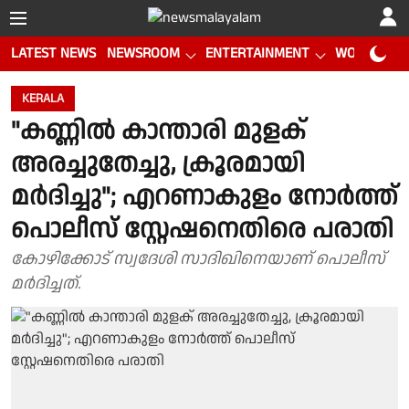
LATEST NEWS
NEWSROOM
ENTERTAINMENT
WORLD CUP
KERALA
"കണ്ണിൽ കാന്താരി മുളക്
അരച്ചുതേച്ചു, ക്രൂരമായി
മർദിച്ചു"; എറണാകുളം നോർത്ത്
പൊലീസ് സ്റ്റേഷനെതിരെ പരാതി
കോഴിക്കോട് സ്വദേശി സാദിഖിനെയാണ് പൊലീസ്
മർദിച്ചത്.