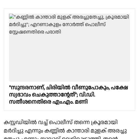
"സുന്ദരനാണ്, ചിരിയിൽ വീണുപോകും, പക്ഷേ
സ്വഭാവം ചെകുത്താൻ്റേത്"; വി.ഡി.
സതീശനെതിരെ എം.എം. മണി
കസ്റ്റഡിയിൽ വച്ച് പൊലീസ് തന്നെ ക്രൂരമായി
മർദിച്ചു എന്നും കണ്ണിൽ കാന്താരി മുളക് അരച്ചു