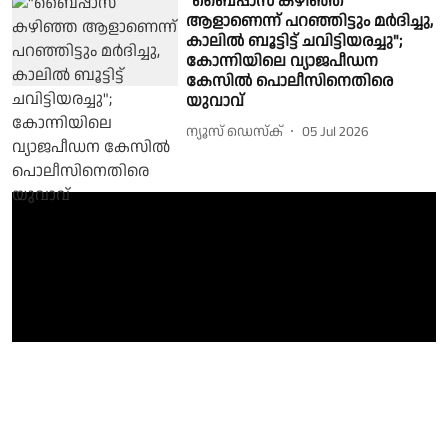
"ബൈപ്പാസ് കഴിഞ്ഞ
ആളാണെന്ന് പറഞ്ഞിട്ടും മർദിച്ചു,
കാലിൽ ബൂട്ടിട്ട് ചവിട്ടിയരച്ചു";
കോന്നിയിലെ വ്യാജപീഡന
കേസിൽ പൊലീസിനെതിരെ
യുവാവ്
ന്യൂസ് ഡെസ്ക്
05 Jul 2026