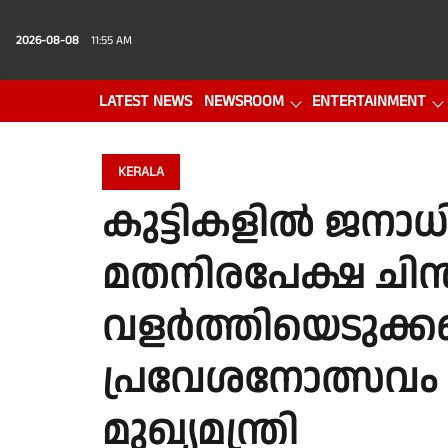
2026-08-08
11:55 AM
LATEST NEWS
NEWSROOM
ENTERTAINMENT
PHOTO GALLERY
VIDEO
KERALA
കുട്ടികളിൽ ജനാ
മതനിരപേക്ഷ ചിന
വളർത്തിയെടുക്ക
പ്രവേശനോത്സവം 
മുഖ്യമന്ത്രി