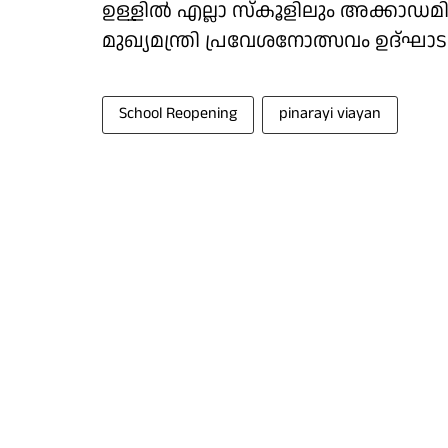
ഉള്ളിൽ എല്ലാ സ്കൂളിലും അക്കാഡമിക്
മുഖ്യമന്ത്രി പ്രവേശനോത്സവം ഉദ്ഘാ
School Reopening
pinarayi viayan