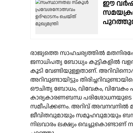
ഈ വർഷം
സമയക്രമ
പുറത്തുവ
രാജ്യത്തെ സാഹചര്യത്തിൽ മതനിരപേ
ജനാധിപത്യ ബോധ്യം കുട്ടികളിൽ വളർ
കൂടി വേണ്ടിയുള്ളതാണ്. അറിവിനൊപ്പം
അറിവുണ്ടായിട്ടും തിരിച്ചറിവുണ്ടാ
ഔചിത്യ ബോധം, വിവേകം, വിവേകം എ
കാര്യകാരണബന്ധ പരിശോധനയുടെ അ
സമീപിക്കണം. അറിവ് അവനവനിൽ മാത്
ജീവിതവുമായും സമൂഹവുമായും ബന്ധ
നിലവാരം ലക്ഷ്യം വെച്ചുകൊണ്ടാണ് നാം 