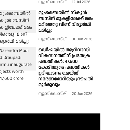
ന്യൂസ് ഡെസ്ക്
12 Jul 2026
മുംബൈയിൽ സ്കൂൾ
ബസിന് മുകളിലേക്ക് മരം
മറിഞ്ഞു വീണ് വിദ്യാർഥി
മരിച്ചു
ന്യൂസ് ഡെസ്ക്
30 Jun 2026
ഒഡീഷയിൽ ആദിവാസി
വികസനത്തിന് പ്രത്യേക
പദ്ധതികൾ; 47,600
കോടിയുടെ പദ്ധതികൾ
ഉദ്ഘാടനം ചെയ്ത്
നരേന്ദ്രമോദിയും ദ്രൗപതി
മുർമുവും
ന്യൂസ് ഡെസ്ക്
20 Jun 2026