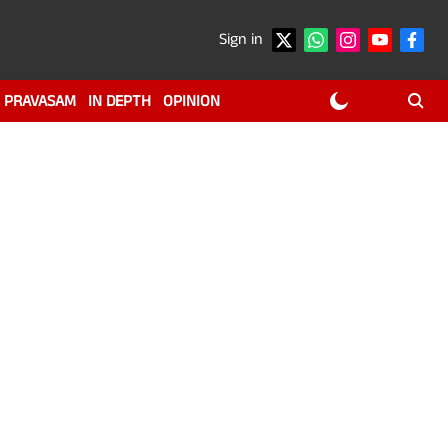
Sign in
PRAVASAM
IN DEPTH
OPINION