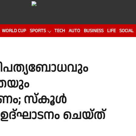
WORLD CUP
SPORTS
TECH
AUTO
BUSINESS
LIFE
SOCIAL
ധിപത്യബോധവും
്തയും
ണം; സ്കൂൾ
ഉദ്ഘാടനം ചെയ്ത്