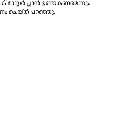
 മാസ്റ്റർ പ്ലാൻ ഉണ്ടാകണമെന്നും
ടനം ചെയ്ത് പറഞ്ഞു.