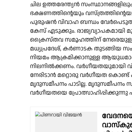
ചില ഉത്തരേന്ത്യൻ സംസ്ഥാനങ്ങളിലും ന
ഭക്ഷണത്തിൻ്റെയും വസ്ത്രത്തിൻ്റെയു
പുരുഷൻ വിവാഹ ബന്ധം വേർപെടുത്
കേസ് എടുക്കും. രാജ്യവ്യാപകമായി മുസ
ക്രൈസ്തവ സമൂഹത്തിന് നേരെയുള്ള 
മധ്യപ്രദേശ്, കർണാടക തുടങ്ങിയ സ
നിയമം ആക്രമിക്കാനുള്ള ആയുധമാണ
നിലനിൽക്കണം. വർഗീയതയുമായി വിട്
നേരിടാൻ മറ്റൊരു വർഗീയത കൊണ്ട്
മൃദുസമീപനം പാടില്ല. മൃദുസമീപനം സ
വർഗീയതയെ പ്രോത്സാഹിപ്പിക്കുന്നു എന
വേദനയെ 
വാസ്കുല