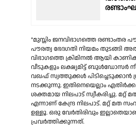
രണ്ടാംഘട
"മുസ്ലിം ജനവിഭാഗത്തെ രണ്ടാംതര പൗര
പൗരത്വ ഭേദഗതി നിയമം തുടങ്ങി അതി
വിഭാഗത്തെ ക്രിമിനൽ ആയി കാണിക്ക
വീടുകളും ലക്ഷ്യമിട്ട് ബുൾഡോസർ നീ
വഖഫ് സ്വത്തുക്കൾ പിടിച്ചെടുക്കാൻ
നടക്കുന്നു. ഇതിനെയെല്ലാം എതിർക്
ശക്തമായ നിലപാട് സ്വീകരിച്ചു. മറ്
എന്നാണ് കേന്ദ്ര നിലപാട്. മറ്റ് മ
ഉള്ളൂ. ഒരു വേർതിരിവും ഇല്ലാത
പ്രവർത്തിക്കുന്നത്.