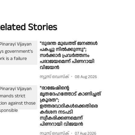
elated Stories
"ദുരന്ത മുഖത്ത് ജനങ്ങൾ
പകച്ചു നിൽക്കുന്നു";
സർക്കാർ പ്രവർത്തനം
പരാജയമെന്ന് പിണറായി
വിജയൻ
ന്യൂസ് ഡെസ്ക്
08 Aug 2026
"രാജേഷിൻ്റെ
മൃതദേഹത്തോട് കാണിച്ചത്
ക്രൂരത";
ഉത്തരവാദികൾക്കെതിരെ
കർശന നടപടി
സ്വീകരിക്കണമെന്ന്
പിണറായി വിജയൻ
ന്യൂസ് ഡെസ്ക്
07 Aug 2026