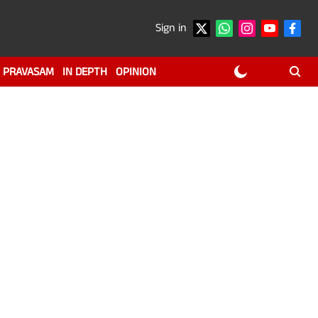
Sign in
PRAVASAM
IN DEPTH
OPINION