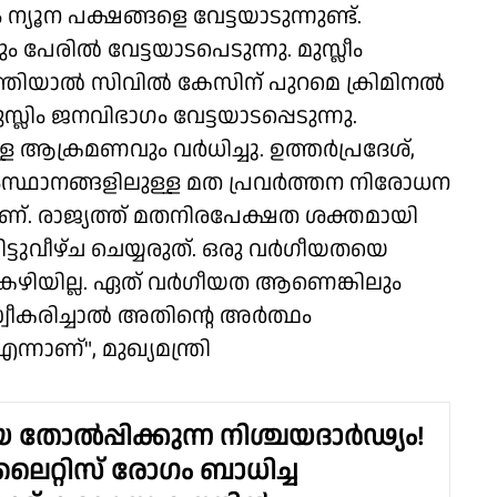
്യൂന പക്ഷങ്ങളെ വേട്ടയാടുന്നുണ്ട്.
ം പേരിൽ വേട്ടയാടപെടുന്നു. മുസ്ലീം
തിയാൽ സിവിൽ കേസിന് പുറമെ ക്രിമിനൽ
്ലിം ജനവിഭാഗം വേട്ടയാടപ്പെടുന്നു.
ആക്രമണവും വർധിച്ചു. ഉത്തർപ്രദേശ്,
ംസ്ഥാനങ്ങളിലുള്ള മത പ്രവർത്തന നിരോധന
്. രാജ്യത്ത് മതനിരപേക്ഷത ശക്തമായി
ടുവീഴ്ച ചെയ്യരുത്. ഒരു വർഗീയതയെ
 കഴിയില്ല. ഏത് വർഗീയത ആണെങ്കിലും
്വീകരിച്ചാൽ അതിൻ്റെ അർത്ഥം
്നാണ്", മുഖ്യമന്ത്രി
തോൽപ്പിക്കുന്ന നിശ്ചയദാർഢ്യം!
ൈറ്റിസ് രോഗം ബാധിച്ച