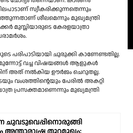
േണ്ട ചോദ്യം തന്നെയാണ്. കാരണം
ിലപാടാണ് സ്വീകരിക്കുന്നതെന്നും
്തുന്നതാണ് ശീലമെന്നും മുഖ്യമന്ത്രി
്കർ മുസ്ലിയാരുടെ കേരളയാത്രാ
 പരാമർശം.
െ പരിപാടിയായി ചുരുക്കി കാണേണ്ടതില്ല.
ൽ മുന്നോട്ട് വച്ച വിഷയങ്ങൾ ആളുകൾ
്തിന് അത് നൽകിയ ഊർജം ചെറുതല്ല.
െയും വംശത്തിൻ്റെയും പേരിൽ അകറ്റി
ത്ര പ്രസക്തമാണെന്നും മുഖ്യമന്ത്രി
ന ചുവടുവെപ്പിനൊരുങ്ങി
 അന്താരാഷ്ട്ര തുറമുഖം;