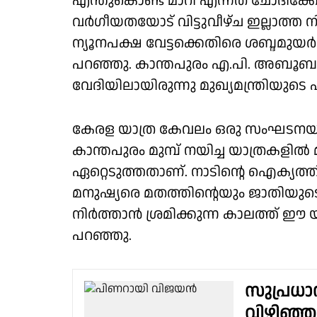
എന്തുകൊണ്ട് മാറി എന്നത് ചോദിക്ക
വർഗീയതയോട് വിട്ടുവീഴ്ച ഇല്ലാത്ത ന
ന്യൂനപക്ഷ വേട്ടക്കെതിരെ ശബ്ദമുയർത
പറഞ്ഞു. കാന്തപുരം എ.പി. അബൂബക
വേദിയിലായിരുന്നു മുഖ്യമന്ത്രിയുടെ
കേരള യാത്ര കേവലം ഒരു സംഘടനയുട
കാന്തപുരം മുമ്പ് നയിച്ച യാത്രകളി
ഏറ്റെടുത്തതാണ്. നാടിൻ്റെ ഐക്യത
മനുഷ്യരെ മതത്തിൻ്റെയും ജാതിയുട
നിർത്താൻ ശ്രമിക്കുന്ന കാലത്ത് ഈ യാ
പറഞ്ഞു.
സുപ്രധാ
വിഴിഞ്ഞം