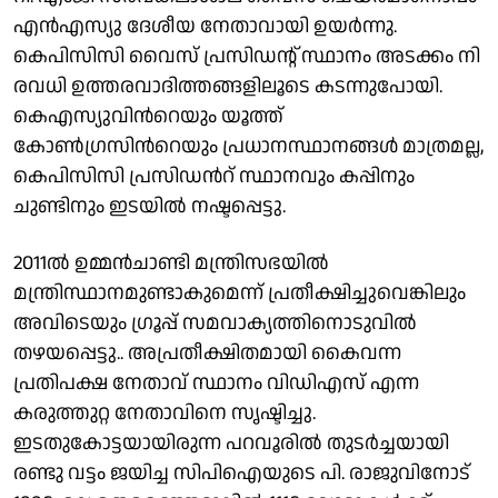
എന്‍എസ്യു ദേശീയ നേതാവായി ഉയര്‍ന്നു.
കെപിസിസി വൈ​സ് പ്ര​സി​ഡ​ന്റ് സ്ഥാ​നം അ​ട​ക്കം നി​
ര​വ​ധി ഉ​ത്ത​ര​വാ​ദി​ത്ത​ങ്ങ​ളി​ലൂ​ടെ ക​ട​ന്നു​പോ​യി.
കെഎസ്യുവിന്‍റെയും യൂത്ത്
കോണ്‍ഗ്രസിന്‍റെയും പ്രധാനസ്ഥാനങ്ങള്‍ മാത്രമല്ല,
കെപിസിസി പ്രസിഡന്‍റ് സ്ഥാനവും കപ്പിനും
ചുണ്ടിനും ഇടയില്‍ നഷ്ടപ്പെട്ടു.
2011ല്‍ ഉമ്മന്‍ചാണ്ടി മന്ത്രിസഭയില്‍
മന്ത്രിസ്ഥാനമുണ്ടാകുമെന്ന് പ്രതീക്ഷിച്ചുവെങ്കിലും
അവിടെയും ഗ്രൂപ്പ് സമവാക്യത്തിനൊടുവില്‍
തഴയപ്പെട്ടു.. അപ്രതീക്ഷിതമായി കൈവന്ന
പ്രതിപക്ഷ നേതാവ് സ്ഥാനം വിഡിഎസ് എന്ന
കരുത്തുറ്റ നേതാവിനെ സൃഷ്ടിച്ചു.
ഇടതുകോട്ടയായിരുന്ന പറവൂരില്‍ തുടര്‍ച്ചയായി
രണ്ടു വട്ടം ജയിച്ച സിപിഐയുടെ പി. രാജുവിനോട്