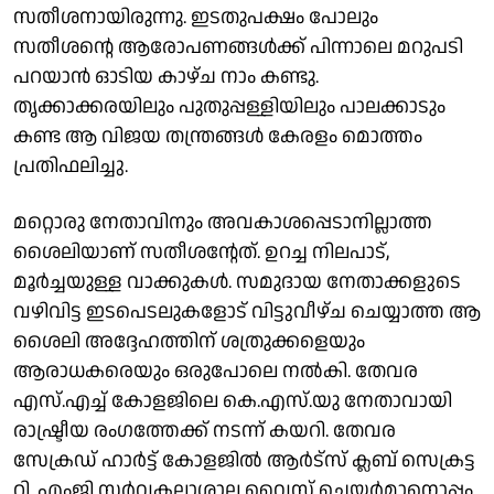
സതീശനായിരുന്നു. ഇടതുപക്ഷം പോലും
സതീശന്റെ ആരോപണങ്ങൾക്ക് പിന്നാലെ മറുപടി
പറയാൻ ഓടിയ കാഴ്ച നാം കണ്ടു.
തൃക്കാക്കരയിലും പുതുപ്പള്ളിയിലും പാലക്കാടും
കണ്ട ആ വിജയ തന്ത്രങ്ങൾ കേരളം മൊത്തം
പ്രതിഫലിച്ചു.
മറ്റൊരു നേതാവിനും അവകാശപ്പെടാനില്ലാത്ത
ശൈലിയാണ് സതീശന്റേത്. ഉറച്ച നിലപാട്,
മൂർച്ചയുള്ള വാക്കുകൾ. സമുദായ നേതാക്കളുടെ
വഴിവിട്ട ഇടപെടലുകളോട് വിട്ടുവീഴ്ച ചെയ്യാത്ത ആ
ശൈലി അദ്ദേഹത്തിന് ശത്രുക്കളെയും
ആരാധകരെയും ഒരുപോലെ നൽകി. തേവര
എസ്.എച്ച് കോളജിലെ കെ.എസ്.യു നേതാവായി
രാഷ്ട്രീയ രംഗത്തേക്ക് നടന്ന് കയറി. തേ​വ​ര
സേക്രഡ് ഹാ​ർ​ട്ട് കോ​ള​ജി​ൽ ആ​ർ​ട്സ് ക്ല​ബ് സെ​ക്ര​ട്ട​
റി​. എംജി സർവക​ലാ​ശാ​ല വൈ​സ് ചെ​യ​ർ​മാ​നൊപ്പം