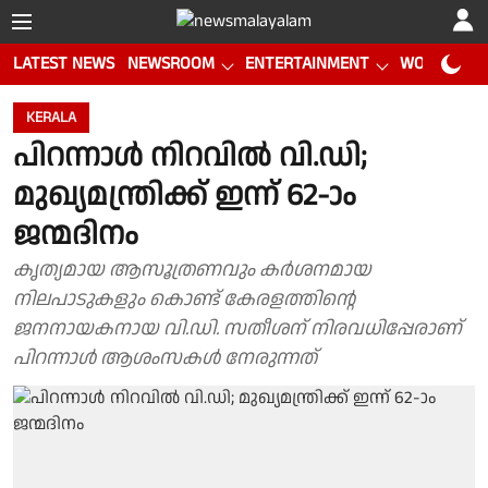
LATEST NEWS
NEWSROOM
ENTERTAINMENT
WORLD CUP
KERALA
പിറന്നാൾ നിറവിൽ വി.ഡി;
മുഖ്യമന്ത്രിക്ക് ഇന്ന് 62-ാം
ജന്മദിനം
കൃത്യമായ ആസൂത്രണവും കർശനമായ
നിലപാടുകളും കൊണ്ട് കേരളത്തിൻ്റെ
ജനനായകനായ വി.ഡി. സതീശന് നിരവധിപ്പേരാണ്
പിറന്നാൾ ആശംസകൾ നേരുന്നത്