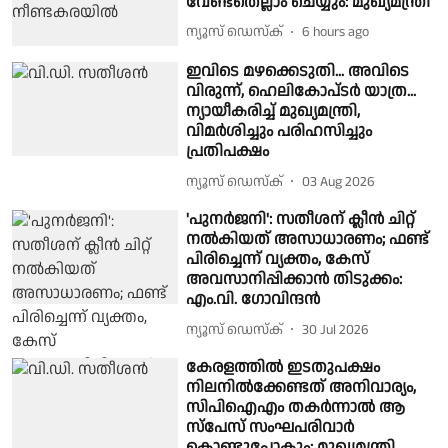
വേണ്ടതെല്ലാം ചെയ്യും: മുഖ്യമന്ത്രി
ന്യൂസ് ഡെസ്ക്
6 hours ago
ഇവിടെ മഴക്കെടുതി... അവിടെ
വിരുന്ന്, ഹെലികോപ്‍ടര്‍ യാത്ര...
ന്യായീകരിച്ച് മുഖ്യമന്ത്രി,
വിമര്‍ശിച്ചും പരിഹസിച്ചും
പ്രതിപക്ഷം
ന്യൂസ് ഡെസ്ക്
03 Aug 2026
'പുനർജനി': സതീശന് ക്ലീന്‍ ചിറ്റ്
നല്‍കിയത് അസാധാരണം; ഫണ്ട്
പിരിച്ചെന്ന് വ്യക്തം, കേസ്
അവസാനിപ്പിക്കാൻ തിടുക്കം:
എം.വി. ഗോവിന്ദന്‍
ന്യൂസ് ഡെസ്ക്
30 Jul 2026
കേരളത്തിൽ ഇടതുപക്ഷം
നിലനിൽക്കേണ്ടത് അനിവാര്യം,
സിപിഐഎം തകർന്നാൽ ആ
സ്പേസ് സംഘപരിവാർ
കൊണ്ടുപോകും: മുഖ്യമന്ത്രി