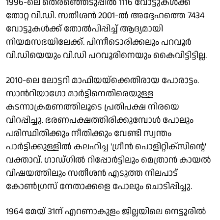
1996-ലെ തെരഞ്ഞെടുപ്പില്‍ 1116 വോട്ടുകള്‍ക്ക്
തോറ്റ വി.ഡി. സതീശന്‍ 2001-ല്‍ അദ്ദേഹത്തെ 7434
വോട്ടുകള്‍ക്ക് തോല്‍പിപ്പിച്ച് ആദ്യമായി
നിയമസഭയിലേക്ക്. പിന്നീടൊരിക്കലും പറവൂര്‍
വി.ഡിയെയും വി.ഡി പറവൂരിനെയും കൈവിട്ടിട്ടില്ല.
2010-ലെ ലോട്ടറി മാഫിയയ്ക്കെതിരായ പോരാട്ടം.
സാൻറിയാഗോ മാർട്ടിനെതിരെയുള്ള
കടന്നാക്രമണത്തിലൂടെ പ്രതിപക്ഷ നിരയെ
വിറപ്പിച്ചു. ഭരണപക്ഷത്തിരിക്കുമ്പോൾ പോലും
പരിസ്ഥിതിക്കും നീതിക്കും വേണ്ടി സ്വന്തം
പാർട്ടിക്കുള്ളിൽ കലഹിച്ച 'ഗ്രീൻ പൊളിറ്റിക്സിന്റെ'
വക്താവ്. ഗാഡ്ഗിൽ റിപ്പോർട്ടിലും മെത്രാൻ കായൽ
വിഷയത്തിലും സതീശൻ എടുത്ത നിലപാട്
കോണ്‍ഗ്രസ് നേതാക്കളെ പോലും ചൊടിപ്പിച്ചു.
1964 മേ​യ് 31ന് ​എ​റ​ണാ​കു​ളം ജി​ല്ല​യി​ലെ നെ​ട്ടൂ​രി​ൽ