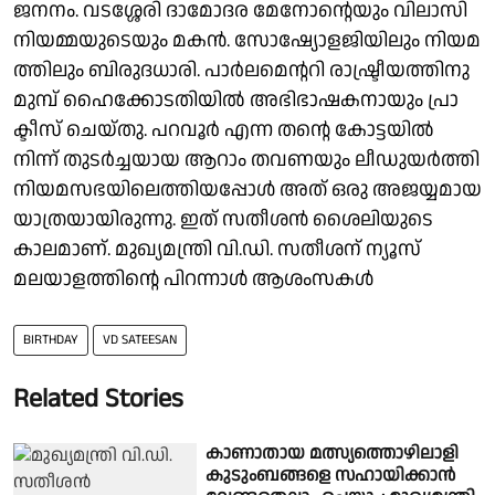
ജ​ന​നം. വടശ്ശേരി ദാ​മോ​ദ​ര മേ​നോ​ന്റെ​യും വി​ലാ​സി​
നി​യ​മ്മ​യു​ടെ​യും മക​ൻ. സോ​ഷ്യോ​ള​ജി​യി​ലും നി​യ​മ​
ത്തി​ലും ബി​രു​ദ​ധാ​രി. പാർലമെ​ന്റ​റി രാ​ഷ്ട്രീ​യ​ത്തി​നു​
മു​മ്പ് ഹൈക്കോ​ട​തി​യി​ൽ അഭിഭാ​ഷ​ക​നാ​യും പ്രാ​
ക്ടീ​സ് ചെ​യ്തു. പറവൂർ എന്ന തന്റെ കോട്ടയിൽ
നിന്ന് തുടർച്ചയായ ആറാം തവണയും ലീഡുയർത്തി
നിയമസഭയിലെത്തിയപ്പോൾ അത് ഒരു അജയ്യമായ
യാത്രയായിരുന്നു. ഇത് സതീശൻ ശൈലിയുടെ
കാലമാണ്. മുഖ്യമന്ത്രി വി.ഡി. സതീശന് ന്യൂസ്
മലയാളത്തിന്റെ പിറന്നാൾ ആശംസകൾ
BIRTHDAY
VD SATEESAN
Related Stories
കാണാതായ മത്സ്യത്തൊഴിലാളി
കുടുംബങ്ങളെ സഹായിക്കാൻ