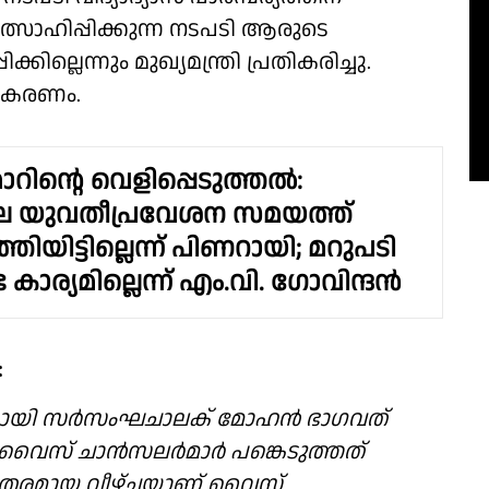
സാഹിപ്പിക്കുന്ന നടപടി ആരുടെ
്കില്ലെന്നും മുഖ്യമന്ത്രി പ്രതികരിച്ചു.
രതികരണം.
റിൻ്റെ വെളിപ്പെടുത്തൽ:
 യുവതീപ്രവേശന സമയത്ത്
ത്തിയിട്ടില്ലെന്ന് പിണറായി; മറുപടി
കാര്യമില്ലെന്ന് എം.വി. ഗോവിന്ദൻ
:
മായി സർസംഘചാലക് മോഹൻ ഭാഗവത്
് വൈസ് ചാൻസലർമാർ പങ്കെടുത്തത്
ുതരമായ വീഴ്ചയാണ് വൈസ്