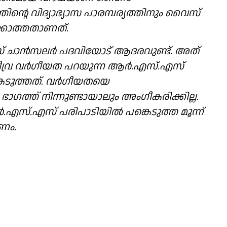
ൻ്റെ വിദ്യാഭ്യാസ പാരമ്പര്യത്തിനും വൈസ്
കാത്തതാണത്.
 ചാൻസലർ പദവിയോട് ആദരവുണ്ട്. അത്
 തീവ്ര വർഗീയത പറയുന്ന ആർ.എസ്.എസ്
കെടുത്തത്. വർഗീയതയെ
ഭാഗത്ത് നിന്നുണ്ടായാലും അംഗീകരിക്കില്ല.
ർ.എസ്.എസ് പരിപാടിയിൽ പങ്കെടുത്ത മൂന്ന്
ണം.