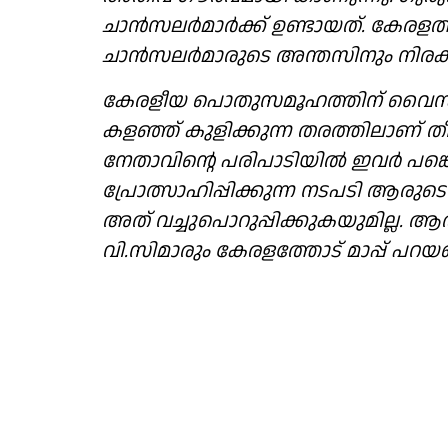
ചാൻസലർമാർക്ക് ഉണ്ടായത്. കേരളത്തി
ചാൻസലർമാരുടെ അന്തസിനും നിരക്
കേരളീയ പൊതുസമൂഹത്തിന് വൈസ്
കളഞ്ഞ് കുളിക്കുന്ന തരത്തിലാണ്
നേതാവിൻ്റെ പരിപാടിയിൽ ഇവർ പങ്
പ്രോത്സാഹിപ്പിക്കുന്ന നടപടി ആരുടെ 
അത് വച്ചുപൊറുപ്പിക്കുകയുമില്ല. ആ
വി.സിമാരും കേരളത്തോട് മാപ്പ് പറയ