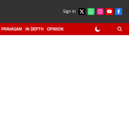
Sign in
PRAVASAM
IN DEPTH
OPINION