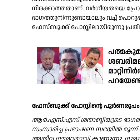
നിരക്കാത്തതാണ്. വർഗീയതയെ പ്രോത്
ഭാഗത്തുനിന്നുണ്ടായാലും വച്ച് പൊറുപ്പിക
ഫേസ്ബുക്ക് പോസ്റ്റിലായിരുന്നു പ്
പത്മകുമാ
ശബരിമല
മാറ്റിനിർ
പറയേണ്ട 
ഫേസ്ബുക്ക് പോസ്റ്റിൻ്റെ പൂർണരൂപം
ആർ.എസ്.എസ് ശതാബ്ദിയുടെ ഭാഗ
സംസാരിച്ച പ്രഭാഷണ സഭയിൽ മൂന്ന
അതീവ ഗൗരവമായി കാണുന്നു. ഗുര