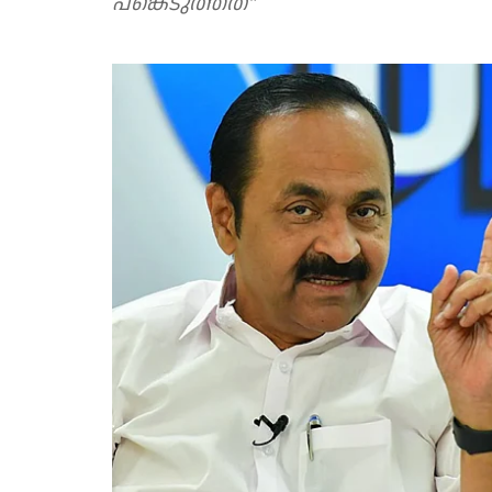
പങ്കെടുത്തത്"