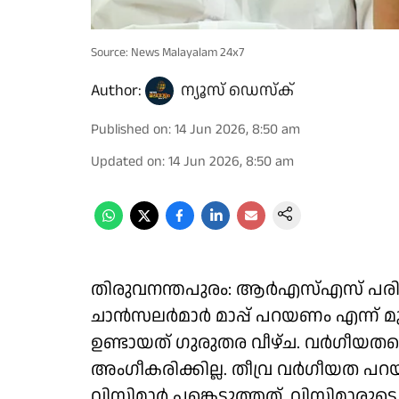
Source: News Malayalam 24x7
Author:
ന്യൂസ് ഡെസ്ക്
Published on
:
14 Jun 2026, 8:50 am
Updated on
:
14 Jun 2026, 8:50 am
തിരുവനന്തപുരം: ആർഎസ്എസ് പരി
ചാൻസലർമാർ മാപ്പ് പറയണം എന്ന് മുഖ
ഉണ്ടായത് ഗുരുതര വീഴ്ച. വർഗീയതയെ 
അംഗീകരിക്കില്ല. തീവ്ര വർഗീയത 
വിസിമാർ പങ്കെടുത്തത്. വിസിമാരുടെ ന