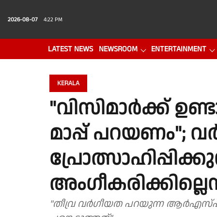
2026-08-07
4:22 PM
LATEST NEWS
NEWSROOM
ENTERTAINMENT
PHOTO GALLERY
VIDEO
KERALA
"വിസിമാർക്ക് ഉണ്
മാപ്പ് പറയണം";
പ്രോത്സാഹിപ്പിക്കു
അംഗീകരിക്കില്ലെന്ന്
"തീവ്ര വർഗീയത പറയുന്ന ആർഎസ്എ