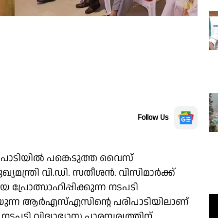
Follow Us
പാടിയിൽ പങ്കെടുത്ത വൈസ്
്യമന്ത്രി വി.ഡി. സതീശൻ. വിസിമാർക്ക്
പ്രോത്സാഹിപ്പിക്കുന്ന നടപടി
പറയുന്ന ആർഎസ്എസിന്റെ പരിപാടിയിലാണ്
ടപടി വിദ്യാഭ്യാസ പാരമ്പര്യത്തിന്