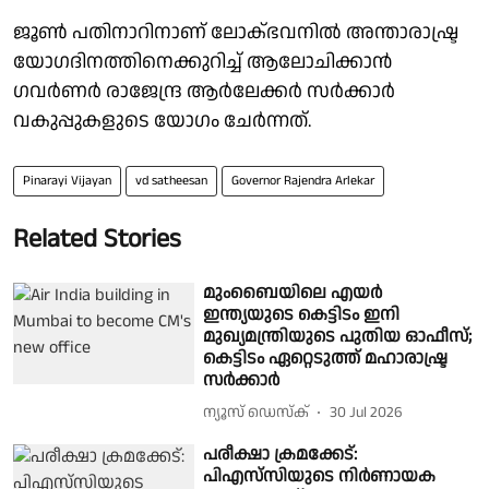
ജൂൺ പതിനാറിനാണ് ലോക്ഭവനിൽ അന്താരാഷ്ട്ര
യോഗദിനത്തിനെക്കുറിച്ച് ആലോചിക്കാൻ
ഗവർണർ രാജേന്ദ്ര ആർലേക്കർ സർക്കാർ
വകുപ്പുകളുടെ യോഗം ചേർന്നത്.
Pinarayi Vijayan
vd satheesan
Governor Rajendra Arlekar
Related Stories
മുംബൈയിലെ എയർ
ഇന്ത്യയുടെ കെട്ടിടം ഇനി
മുഖ്യമന്ത്രിയുടെ പുതിയ ഓഫീസ്;
കെട്ടിടം ഏറ്റെടുത്ത് മഹാരാഷ്ട്ര
സർക്കാർ
ന്യൂസ് ഡെസ്ക്
30 Jul 2026
പരീക്ഷാ ക്രമക്കേട്:
പിഎസ്‍സിയുടെ നിര്‍ണായക