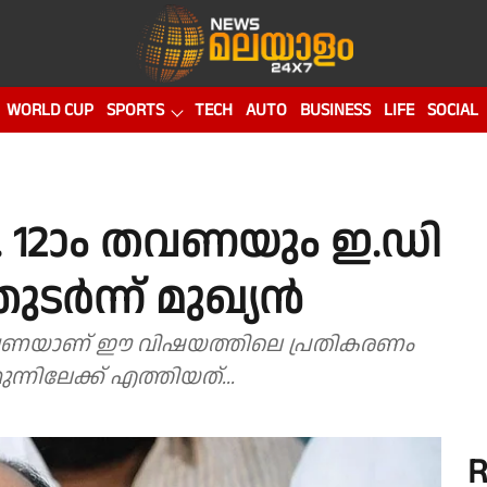
WORLD CUP
SPORTS
TECH
AUTO
BUSINESS
LIFE
SOCIAL
.. 12ാം തവണയും ഇ.ഡി
ടർന്ന് മുഖ്യൻ
ണ്ട് തവണയാണ് ഈ വിഷയത്തിലെ പ്രതികരണം
ന്നിലേക്ക് എത്തിയത്...
R