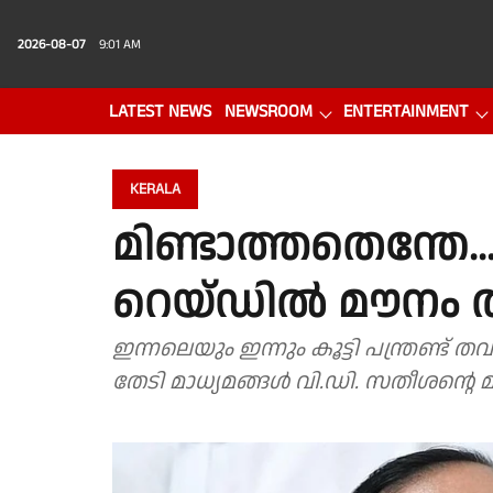
2026-08-07
9:01 AM
LATEST NEWS
NEWSROOM
ENTERTAINMENT
PHOTO GALLERY
VIDEO
KERALA
മിണ്ടാത്തതെന്തേ.
റെയ്ഡിൽ മൗനം തു
ഇന്നലെയും ഇന്നും കൂട്ടി പന്ത്ര
തേടി മാധ്യമങ്ങൾ വി.ഡി. സതീശൻ്റെ മു