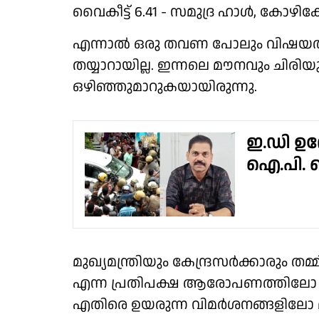
വൈകീട്ട് 6.41 - സമുദ്ര ഹാൾ, കോഴിക്ക
എന്നാൽ ഒരു തവണ പോലും വിഷയത്തിൽ
തയ്യാറായില്ല. ഇന്നലെ മൗനവും ചിരിയും
ഒഴിഞ്ഞുമാറുകയായിരുന്നു.
ഇ.ഡി ഉ
ഐ.പി. ബ
മുഖ്യമന്ത്രിയും കേന്ദ്രസർക്കാരും ത
എന്ന പ്രതിപക്ഷ ആരോപണത്തിലോ ക
എതിരെ ഉയരുന്ന വിമർശനങ്ങളിലോ മുഖ്യമ