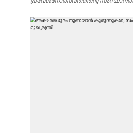
പ്രവേശനോത്സവത്തിന്റെ സംസ്ഥാനതല 