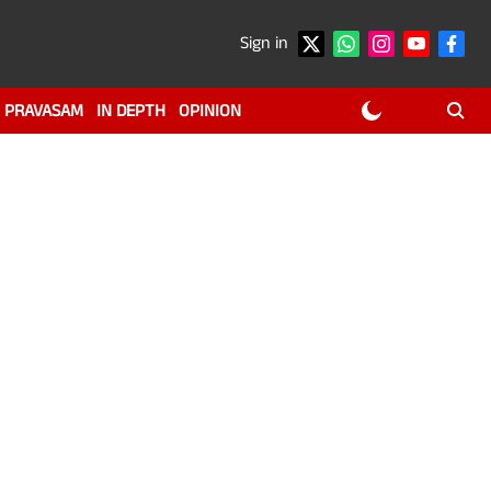
Sign in
PRAVASAM
IN DEPTH
OPINION