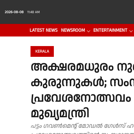
2026-08-08
11:48 AM
LATEST NEWS
NEWSROOM
ENTERTAINMENT
PHOTO GALLERY
VIDEO
KERALA
അക്ഷരമധുരം 
കുരുന്നുകൾ; സ
പ്രവേശനോത്സവം 
മുഖ്യമന്ത്രി
പട്ടം ഗവൺമെൻ്റ് മോഡൽ ഗേൾസ് 