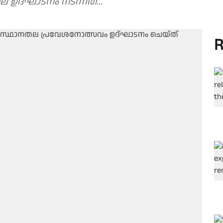
ഉദ്ഘാടനം നടന്നത്...
R