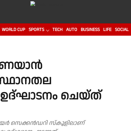
WORLD CUP
SPORTS
TECH
AUTO
BUSINESS
LIFE
SOCIAL
നുണയാൻ
ംസ്ഥാനതല
ഉദ്ഘാടനം ചെയ്ത്
ഹയർ സെക്കൻഡറി സ്കൂളിലാണ്