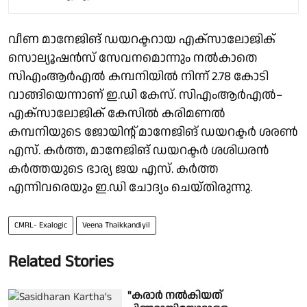
വീണ മാനേജിങ് ഡയറക്ടറായ എക്സാലോജിക്
സൊല്യൂഷൻസ് സേവനമൊന്നും നൽകാതെ
സിഎംആർഎൽ കമ്പനിയിൽ നിന്ന് 2.78 കോടി
വാങ്ങിയെന്നാണ് ഇ.ഡി കേസ്. സിഎംആർഎൽ–
എക്സാലോജിക് കേസിൽ കരിമണൽ
കമ്പനിയുടെ ജോയിന്റ് മാനേജിങ് ഡയറക്ടർ ശരൺ
എസ്. കർത്ത, മാനേജിങ് ഡയറക്ടർ ശശിധരൻ
കർത്തയുടെ ഭാര്യ ജയ എസ്. കർത്ത
എന്നിവരെയും ഇ.ഡി ചോദ്യം ചെയ്തിരുന്നു.
CMRL- Exalogic
Veena Thaikkandiyil
Related Stories
"കരാർ നൽകിയത്