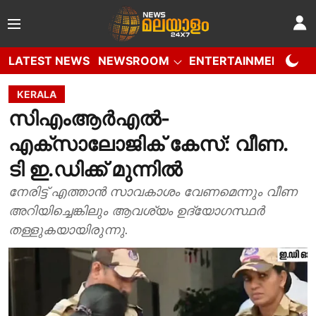
LATEST NEWS
NEWSROOM
ENTERTAINMENT
W
KERALA
സിഎംആർഎൽ-
എക്സാലോജിക് കേസ്: വീണ.
ടി ഇ.ഡിക്ക് മുന്നിൽ
നേരിട്ട് എത്താൻ സാവകാശം വേണമെന്നും വീണ
അറിയിച്ചെങ്കിലും ആവശ്യം ഉദ്യോഗസ്ഥർ
തള്ളുകയായിരുന്നു.