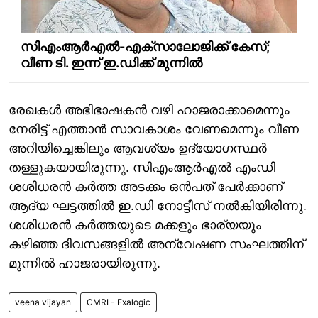
സിഎംആർഎൽ-എക്സാലോജിക്ക് കേസ്;
വീണ ടി. ഇന്ന് ഇ.ഡിക്ക് മുന്നിൽ
രേഖകൾ അഭിഭാഷകൻ വഴി ഹാജരാക്കാമെന്നും
നേരിട്ട് എത്താൻ സാവകാശം വേണമെന്നും വീണ
അറിയിച്ചെങ്കിലും ആവശ്യം ഉദ്യോഗസ്ഥർ
തള്ളുകയായിരുന്നു. സിഎംആർഎൽ എംഡി
ശശിധരൻ കർത്ത അടക്കം ഒൻപത് പേർക്കാണ്
ആദ്യ ഘട്ടത്തിൽ ഇ.ഡി നോട്ടീസ് നൽകിയിരിന്നു.
ശശിധരൻ കർത്തയുടെ മക്കളും ഭാര്യയും
കഴിഞ്ഞ ദിവസങ്ങളിൽ അന്വേഷണ സംഘത്തിന്
മുന്നിൽ ഹാജരായിരുന്നു.
veena vijayan
CMRL- Exalogic