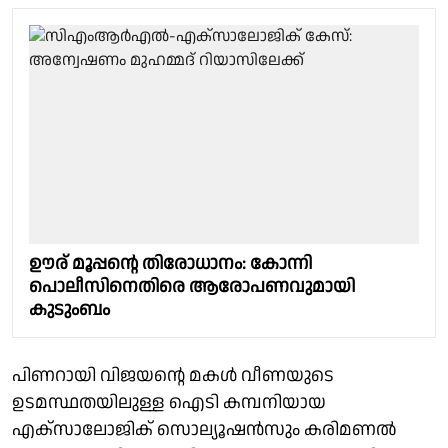
ഊര് മൂപ്പൻ്റെ തിരോധാനം: കോന്നി
പൊലീസിനെതിരെ ആരോപണവുമായി
കുടുംബം
പിണറായി വിജയൻ്റെ മകള്‍ വീണയുടെ
ഉടമസ്ഥതയിലുള്ള ഐടി കമ്പനിയായ
എക്സാലോജിക് സൊല്യൂഷന്‍സും കരിമണല്‍