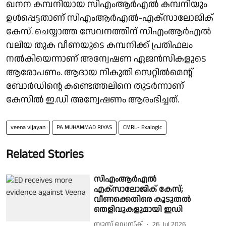
ഖനന കമ്പനിയായ സിഎംആര്‍എല്‍ കമ്പനിയും
ഉള്‍പ്പെട്ടതാണ് സിഎംആർഎൽ-എക്സാലോജിക്
കേസ്. ചെയ്യാത്ത സേവനത്തിന് സിഎംആര്‍എല്‍
വലിയ തുക വീണയുടെ കമ്പനിക്ക് പ്രതിഫലം
നല്‍കിയെന്നാണ് അന്വേഷണ ഏജൻസികളുടെ
ആരോപണം. ആദായ നികുതി സെറ്റില്‍മെൻ്റ്
ബോര്‍ഡിൻ്റെ കണ്ടെത്തലിനെ തുടര്‍ന്നാണ്
കേസില്‍ ഇ.ഡി അന്വേഷണം ആരംഭിച്ചത്.
veena vijayan
PA MUHAMMAD RIYAS
CMRL- Exalogic
Related Stories
സിഎംആർഎൽ
എക്‌സാലോജിക് കേസ്;
വീണക്കെതിരെ കൂടുതൽ
തെളിവുകളുമായി ഇഡി
ന്യൂസ് ഡെസ്ക്
26 Jul 2026