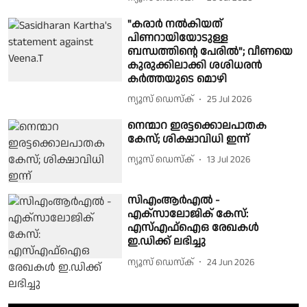
"കരാർ നൽകിയത്
പിണറായിയോടുള്ള
ബന്ധത്തിൻ്റെ പേരിൽ"; വീണയെ
കുരുക്കിലാക്കി ശശിധരൻ
കർത്തയുടെ മൊഴി
ന്യൂസ് ഡെസ്ക്
25 Jul 2026
നെന്മാറ ഇരട്ടക്കൊലപാതക
കേസ്; ശിക്ഷാവിധി ഇന്ന്
ന്യൂസ് ഡെസ്ക്
13 Jul 2026
സിഎംആർഎൽ -
എക്സാലോജിക് കേസ്:
എസ്എഫ്ഐഒ രേഖകൾ
ഇ.ഡിക്ക് ലഭിച്ചു
ന്യൂസ് ഡെസ്ക്
24 Jun 2026