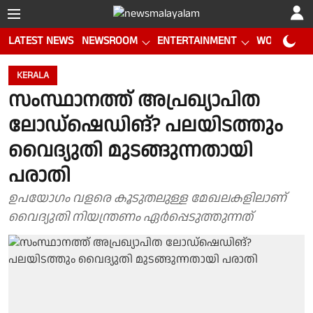
LATEST NEWS
NEWSROOM
ENTERTAINMENT
WORLD CUP
KERALA
സംസ്ഥാനത്ത് അപ്രഖ്യാപിത
ലോഡ്ഷെഡിങ്? പലയിടത്തും
വൈദ്യുതി മുടങ്ങുന്നതായി
പരാതി
ഉപയോഗം വളരെ കൂടുതലുള്ള മേഖലകളിലാണ്
വൈദ്യുതി നിയന്ത്രണം ഏർപ്പെടുത്തുന്നത്