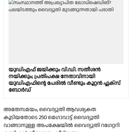
യുഡിഎഫ് ജയിക്കും വി.ഡി. സതീശൻ
നയിക്കും; പ്രതിപക്ഷ നേതാവിനായി
യുഡിഎഫിന്റെ പേരിൽ വീണ്ടും കൂറ്റൻ ഫ്ലക്സ്
ബോർഡ്
അതേസമയം, വൈദ്യുതി ആവശ്യകത
കൂടിയതോടെ 250 മെഗാവാട്ട് വൈദ്യുതി
വാങ്ങാനുള്ള അപക്ഷേയില്‍ വൈദ്യുതി റഗേറ്ററി