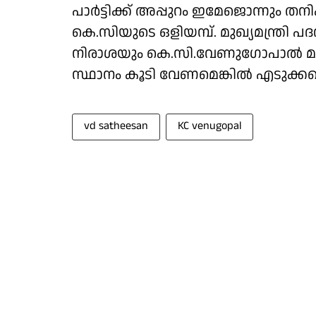
പാർട്ടിക്ക് അപ്പുറം ഇമേജൊന്നും തനി
കെ.സിയുടെ ഒളിയമ്പ്. മുഖ്യമന്ത്രി പ
നിരാശയും കെ.സി.വേണുഗോപാൽ മറച്ച
സ്ഥാനം കൂടി വേണമെങ്കിൽ എടുക്കട
vd satheesan
KC venugopal