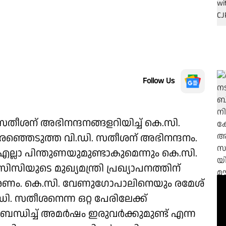
Follow Us
 സതീശന് അഭിനന്ദനങ്ങളറിയിച്ച് കെ.സി.
ഞെടുത്ത വി.ഡി. സതീശന് അഭിനന്ദനം.
െ എല്ലാ പിന്തുണയുമുണ്ടാകുമെന്നും കെ.സി.
യുടെ മുഖ്യമന്ത്രി പ്രഖ്യാപനത്തിന്
കരണം. കെ.സി. വേണുഗോപാലിനെയും രമേശ്
ി. സതീശനെന്ന ഒറ്റ പേരിലേക്ക്
്ധിച്ച് അമർഷം ഇരുവർക്കുമുണ്ട് എന്ന