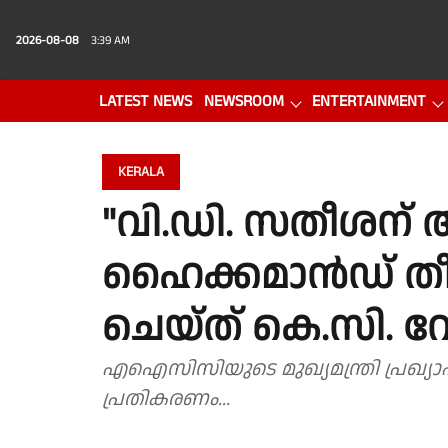
2026-08-08
3:39 AM
LATEST NEWS
NEWSROOM
ENTERTAINMENT
PHOTO GALLERY
VIDEO
KERALA
"വി.ഡി. സതീശന് 
ഹൈക്കമാൻഡ് തീ
ചെയ്ത് കെ.സി.
എഐസിസിയുടെ മുഖ്യമന്ത്രി പ്രഖ്യ
പ്രതികരണം...