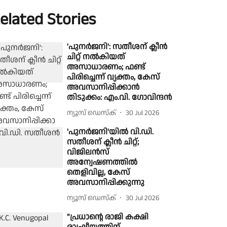
elated Stories
'പുനർജനി': സതീശന് ക്ലീന്‍
ചിറ്റ് നല്‍കിയത്
അസാധാരണം; ഫണ്ട്
പിരിച്ചെന്ന് വ്യക്തം, കേസ്
അവസാനിപ്പിക്കാൻ
തിടുക്കം: എം.വി. ഗോവിന്ദന്‍
ന്യൂസ് ഡെസ്ക്
30 Jul 2026
'പുനർജനി'യില്‍ വി.ഡി.
സതീശന് ക്ലീന്‍ ചിറ്റ്;
വിജിലൻസ്
അന്വേഷണത്തിൽ
തെളിവില്ല, കേസ്
അവസാനിപ്പിക്കുന്നു
ന്യൂസ് ഡെസ്ക്
30 Jul 2026
"പ്രധാൻ്റെ രാജി കക്ഷി