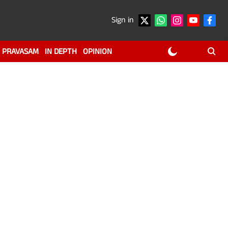
Sign in
PRAVASAM
IN DEPTH
OPINION