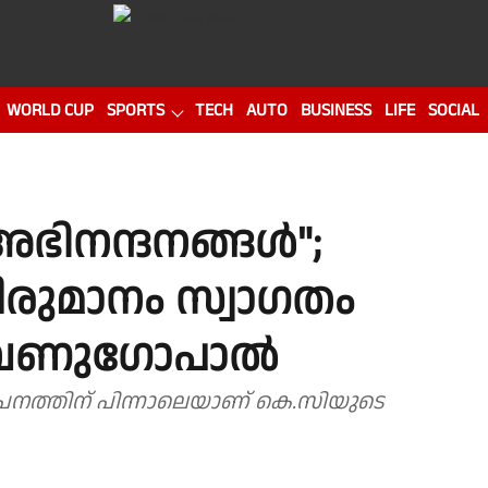
WORLD CUP
SPORTS
TECH
AUTO
BUSINESS
LIFE
SOCIAL
അഭിനന്ദനങ്ങൾ";
രുമാനം സ്വാഗതം
 വേണുഗോപാൽ
ാപനത്തിന് പിന്നാലെയാണ് കെ.സിയുടെ