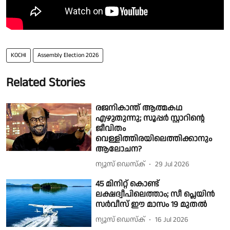
KOCHI
Assembly Election 2026
Related Stories
രജനികാന്ത് ആത്മകഥ
എഴുതുന്നു; സൂപ്പർ സ്റ്റാറിന്റെ
ജീവിതം
വെള്ളിത്തിരയിലെത്തിക്കാനും
ആലോചന?
ന്യൂസ് ഡെസ്ക്
29 Jul 2026
45 മിനിറ്റ് കൊണ്ട്
ലക്ഷദ്വീപിലെത്താം; സീ പ്ലെയിൻ
സർവീസ് ഈ മാസം 19 മുതൽ
ന്യൂസ് ഡെസ്ക്
16 Jul 2026