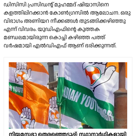
ഡിസിസി പ്രസിഡൻ്റ് മുഹമ്മദ് ഷിയാസിനെ
കളത്തിലിറക്കാൻ കോൺഗ്രസിൽ ആലോചന. ഒരു
വിഭാഗം അണിയറ നീക്കങ്ങൾ തുടങ്ങിക്കഴിഞ്ഞു
എന്ന് വിവരം. യുഡിഎഫിൻ്റെ കുത്തക
മണ്ഡലമായിരുന്ന കൊച്ചി കഴിഞ്ഞ പത്ത്
വർഷമായി എൽഡിഎഫ് ആണ് ഭരിക്കുന്നത്.
നിയമസഭാ തെരഞ്ഞെടുപ്പ്: സ്ഥാനാര്‍ഥികളായി