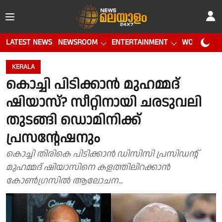
LATEST NEWS
NEWSROOM
ENTERTAINMENT
WORLD CUP
KERALA
കൊച്ചി പിടിക്കാൻ മുഹമ്മദ്
ഷിയാസ്? സീറ്റിനായി ചരടുവലി
തുടങ്ങി ഡൊമിനിക്ക്
പ്രസൻ്റേഷനും
കൊച്ചി തിരികെ പിടിക്കാൻ ഡിസിസി പ്രസിഡൻ്റ്
മുഹമ്മദ് ഷിയാസിനെ കളത്തിലിറക്കാൻ
കോൺഗ്രസിൽ ആലോചന...