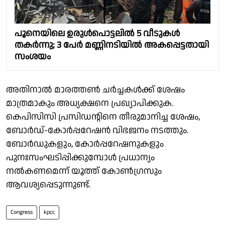
പൂനെയിലെ ഉരുള്‍പൊട്ടലില്‍ 5 വീടുകള്‍
തകര്‍ന്നു; 3 പേര്‍ മണ്ണിനടിയില്‍ അകപ്പെട്ടതായി
സംശയം
അതിനാൽ മാരത്തൺ ചർച്ചകൾക്ക് ശേഷം
മാത്രമാകും അധ്യക്ഷനെ പ്രഖ്യാപിക്കുക.
കെപിസിസി പ്രസിഡൻ്റിനെ തീരുമാനിച്ച ശേഷം,
ബോർഡ്-കോർപ്പറേഷൻ വിഭജനം നടത്തും.
ബോർഡുകളും, കോർപ്പറേഷനുകളും
പുനഃസംഘടിപ്പിക്കുമ്പോൾ പ്രധാന്യം
നൽകണമെന്ന് യൂത്ത് കോൺഗ്രസും
ആവശ്യപ്പെടുന്നുണ്ട്.
Congress
kpcc