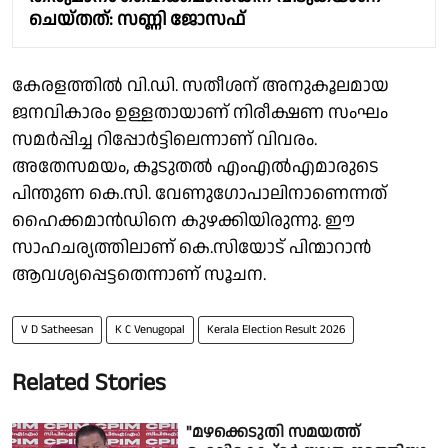
ചെയ്തത്: സണ്ണി ജോസഫ്
കേരളത്തിൽ വി.ഡി. സതീശന് അനുകൂലമായ
ജനവികാരം ഉള്ളതായാണ് നിരീക്ഷണ സംഘം
സമർപ്പിച്ച റിപ്പോർട്ടിലെന്നാണ് വിവരം.
അതേസമയം, കൂടുതൽ എംഎൽഎമാരുടെ
പിന്തുണ കെ.സി. വേണുഗോപാലിനാണെന്നത്
ഹൈക്കമാൻഡിനെ കുഴക്കിയിരുന്നു. ഈ
സാഹചര്യത്തിലാണ് കെ.സിയോട് പിന്മാറാൻ
ആവശ്യപ്പെട്ടതെന്നാണ് സൂചന.
V D Satheesan
K C Venugopal
Kerala Election Result 2026
Related Stories
"മഴക്കെടുതി സമയത്ത്