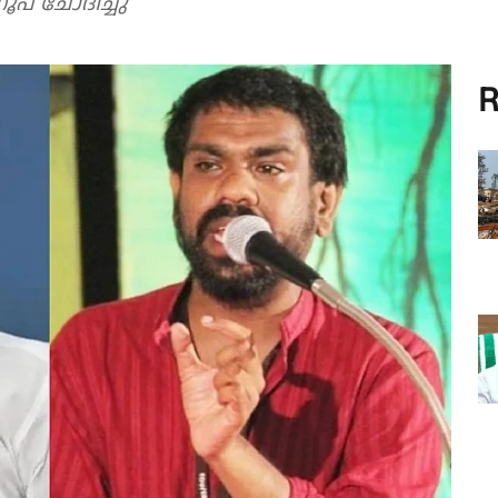
പ് ചോദിച്ചു
R