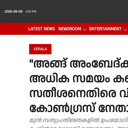
2026-08-06
4:15 PM
LATEST NEWS
NEWSROOM
ENTERTAINMENT
PHOTO GALLERY
VIDEO
KERALA
"അങ്ങ് അംബേദ്ക
അധിക സമയം കണ്ട
സതീശനെതിരെ വ
കോൺഗ്രസ് നേതാ
മുൻ സത്യപ്രതിജ്ഞകളിൽ ഉപയോഗിക