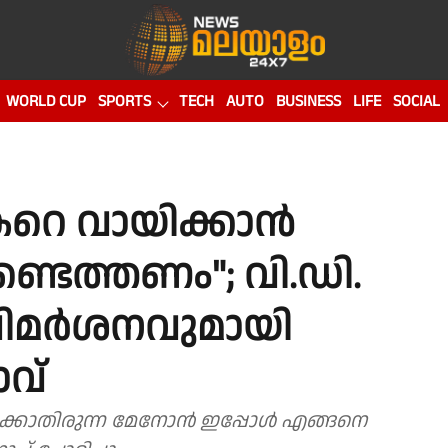
WORLD CUP
SPORTS
TECH
AUTO
BUSINESS
LIFE
SOCIAL
റെ വായിക്കാൻ
െത്തണം"; വി.ഡി.
ിമർശനവുമായി
വ്
്കാതിരുന്ന മേനോൻ ഇപ്പോൾ എങ്ങനെ