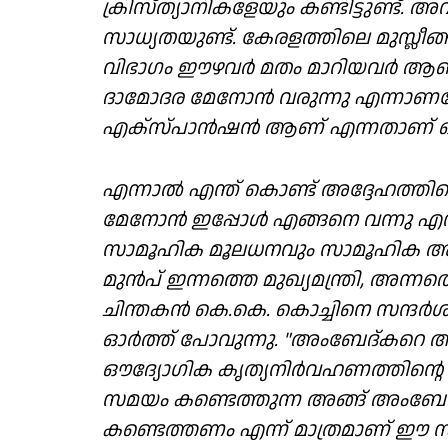
ക്രിസ്ത്യാനികളേയും കണ്ടിട്ടുണ്ട
സാധ്യതയുണ്ട്. കേരളത്തിലെ മുസ്ലീങ്
വിഭാഗം ഈഴവർ മതം മാറിയവർ ആണല്
ദാമോദര മേനോൻ വരുന്നു എന്നാണല്ലോ
എക്സ്പാൻഷൻ ആണ് എന്നതാണ് ഒര
എന്നാൽ എന്ത് കൊണ്ട് അദ്ദേഹത്തി
മേനോൻ ഇപ്പോൾ എങ്ങനെ വന്നു എന്
സാമൂഹിക മൂലധനവും സാമൂഹിക അധ
മുൻപ് ഇന്നത്തെ മുഖ്യമന്ത്രി, അന്ന
ചിന്തകൻ കെ.കെ. കൊച്ചിനെ സന്ദർശി
ഓർത്ത് പോവുന്നു. "അംബേദ്കറെ അധി
ഔദ്യോഗിക കൃത്യനിർവഹണത്തിൻ്റെ 
സമയം കണ്ടെത്തുന്ന അങ്ങ് അംബ
കണ്ടെത്തണം എന്ന് മാത്രമാണ് ഈ സ