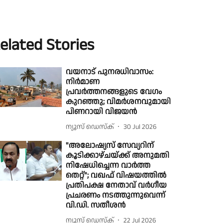
elated Stories
വയനാട് പുനരധിവാസം:
നിർമാണ
പ്രവർത്തനങ്ങളുടെ വേഗം
കുറഞ്ഞു; വിമർശനവുമായി
പിണറായി വിജയന്‍
ന്യൂസ് ഡെസ്ക്
30 Jul 2026
"അലോഷ്യസ് സേവ്യറിന്
കൂടിക്കാഴ്ചയ്ക്ക് അനുമതി
നിഷേധിച്ചെന്ന വാർത്ത
തെറ്റ്"; വഖഫ് വിഷയത്തിൽ
പ്രതിപക്ഷ നേതാവ് വർഗീയ
പ്രചരണം നടത്തുന്നുവെന്ന്
വി.ഡി. സതീശൻ
ന്യൂസ് ഡെസ്ക്
22 Jul 2026