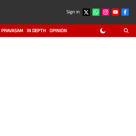
Sign in
PRAVASAM
IN DEPTH
OPINION