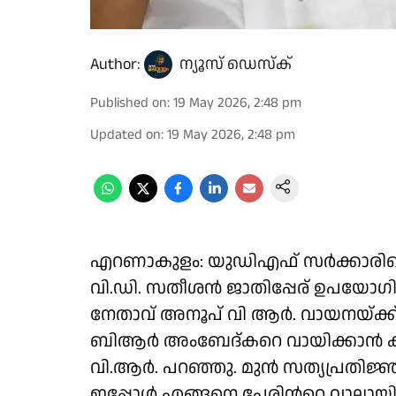
Author:
ന്യൂസ് ഡെസ്ക്
Published on
:
19 May 2026, 2:48 pm
Updated on
:
19 May 2026, 2:48 pm
എറണാകുളം: യുഡിഎഫ് സർക്കാരിന്റെ 
വി.ഡി. സതീശൻ ജാതിപ്പേര് ഉപയോ
നേതാവ് അനൂപ് വി ആർ. വായനയ്ക്ക് സമ
ബിആർ അംബേദ്കറെ വായിക്കാൻ ക
വി.ആർ. പറഞ്ഞു. മുൻ സത്യപ്രതി
ഇപ്പോൾ എങ്ങനെ പേരിന്‍റെ വാലായി വ