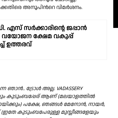
ിക്കെതിരെ അനൂപിന്‍റെ വിമർശനം.
ി. എസ് സർക്കാരിൻ്റെ ജപ്പാൻ
വയോജന ക്ഷേമ വകുപ്പ്
്ച് ഉത്തരവ്
്ന ഞാൻ.. ട്രോൾ അല്ല. VADASSERY
്റേയും കുടുംബപ്പേര് ആണ് (മലയാളത്തിൽ
 വായിക്കും) പക്ഷേ, ഞങ്ങൾ മേനോൻ, നായർ,
 (ഇതേ കുടുംബപേരുള്ള മുസ്ലീങ്ങളേയും