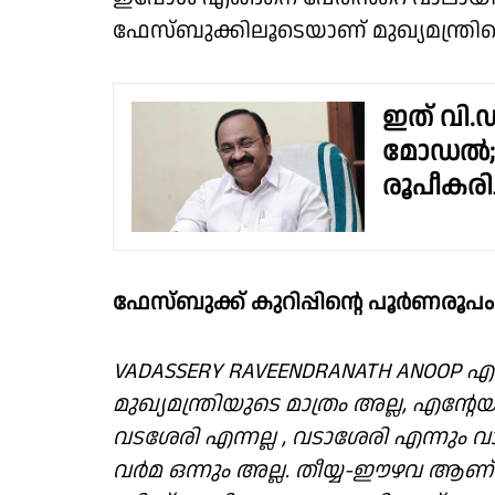
ഫേസ്ബുക്കിലൂടെയാണ് മുഖ്യമന്ത്ര
ഇത് വി.ഡ
മോഡൽ; 
രൂപീകരിച
ഫേസ്ബുക്ക് കുറിപ്പിന്റെ പൂർണരൂപം
VADASSERY RAVEENDRANATH ANOOP എന
മുഖ്യമന്ത്രിയുടെ മാത്രം അല്ല, എൻ
വടശേരി എന്നല്ല , വടാശേരി എന്നും
വർമ ഒന്നും അല്ല. തീയ്യ-ഈഴവ ആണ്