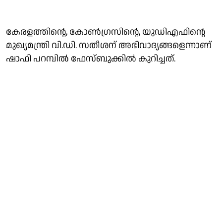
കേരളത്തിന്റെ, കോൺഗ്രസിന്റെ, യുഡിഎഫിന്റെ
മുഖ്യമന്ത്രി വി.ഡി. സതീശന് അഭിവാദ്യങ്ങളെന്നാണ്
ഷാഫി പറമ്പിൽ ഫേസ്ബുക്കിൽ കുറിച്ചത്.