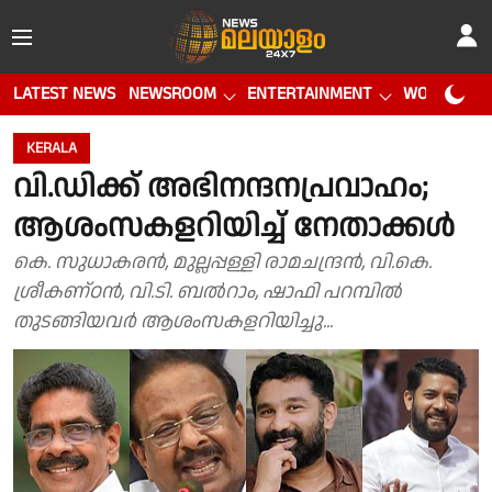
LATEST NEWS
NEWSROOM
ENTERTAINMENT
WORLD CUP
KERALA
വി.ഡിക്ക് അഭിനന്ദനപ്രവാഹം;
ആശംസകളറിയിച്ച് നേതാക്കൾ
കെ. സുധാകരൻ, മുല്ലപ്പള്ളി രാമചന്ദ്രൻ, വി.കെ.
ശ്രീകണ്ഠൻ, വി.ടി. ബൽറാം, ഷാഫി പറമ്പിൽ
തുടങ്ങിയവർ ആശംസകളറിയിച്ചു...