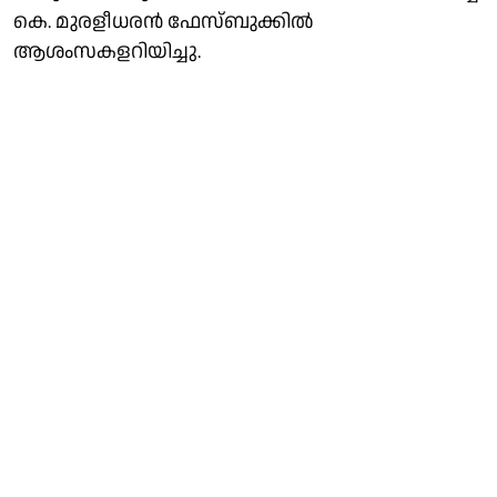
കെ. മുരളീധരൻ ഫേസ്ബുക്കിൽ
ആശംസകളറിയിച്ചു.