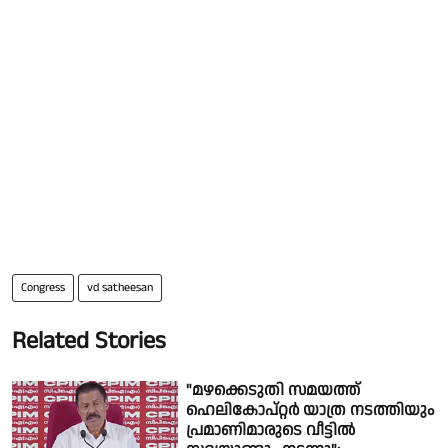
Congress
vd satheesan
Related Stories
"മഴക്കെടുതി സമയത്ത്
ഹെലികോപ്റ്റർ യാത്ര നടത്തിയും
പ്രമാണിമാരുടെ വീട്ടിൽ