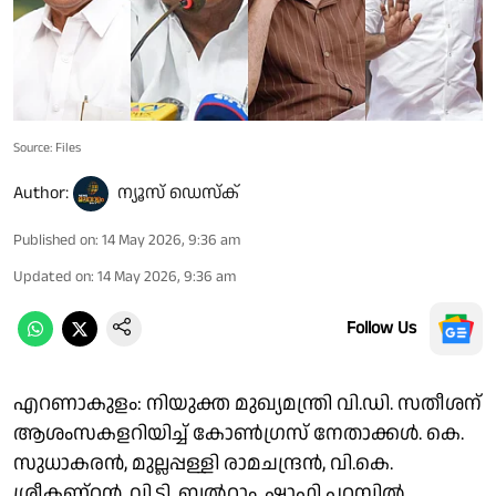
Source: Files
Author:
ന്യൂസ് ഡെസ്ക്
Published on
:
14 May 2026, 9:36 am
Updated on
:
14 May 2026, 9:36 am
Follow Us
എറണാകുളം: നിയുക്ത മുഖ്യമന്ത്രി വി.ഡി. സതീശന്
ആശംസകളറിയിച്ച് കോൺഗ്രസ് നേതാക്കൾ. കെ.
സുധാകരൻ, മുല്ലപ്പള്ളി രാമചന്ദ്രൻ, വി.കെ.
ശ്രീകണ്ഠൻ, വി.ടി. ബൽറാം, ഷാഫി പറമ്പിൽ