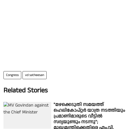
Congress
vd satheesan
Related Stories
"മഴക്കെടുതി സമയത്ത്
ഹെലികോപ്റ്റർ യാത്ര നടത്തിയും
പ്രമാണിമാരുടെ വീട്ടിൽ
സദ്യയുണ്ടും നടന്നു";
മുഖ്യമന്ത്രിക്കെതിരെ എം.വി.