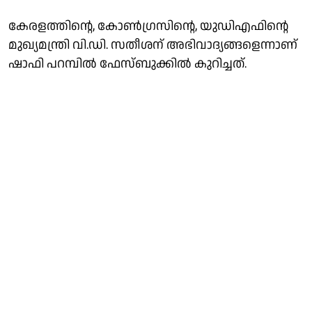
കേരളത്തിന്റെ, കോൺഗ്രസിന്റെ, യുഡിഎഫിന്റെ
മുഖ്യമന്ത്രി വി.ഡി. സതീശന് അഭിവാദ്യങ്ങളെന്നാണ്
ഷാഫി പറമ്പിൽ ഫേസ്ബുക്കിൽ കുറിച്ചത്.