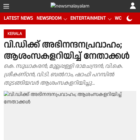
LATEST NEWS
NEWSROOM
ENTERTAINMENT
WORLD CUP
KERALA
വി.ഡിക്ക് അഭിനന്ദനപ്രവാഹം;
ആശംസകളറിയിച്ച് നേതാക്കൾ
കെ. സുധാകരൻ, മുല്ലപ്പള്ളി രാമചന്ദ്രൻ, വി.കെ.
ശ്രീകണ്ഠൻ, വി.ടി. ബൽറാം, ഷാഫി പറമ്പിൽ
തുടങ്ങിയവർ ആശംസകളറിയിച്ചു...