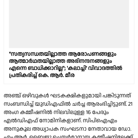
"സത്യസന്ധതയില്ലാത്ത ആരോപണങ്ങളും
ആത്മാർഥതയില്ലാത്ത അഭിനന്ദനങ്ങളും
എന്നെ ബാധിക്കാറില്ല"; 'കലാച്ചി' വിവാദത്തിൽ
പ്രതികരിച്ച് കെ. ആർ. മീര
അഞ്ച് ഒഴിവുകള്‍ ഘടകക്ഷികളുമായി പങ്കിടുന്നത്
സംബന്ധിച്ച് യുഡിഎഫില്‍ ചര്‍ച്ച ആരംഭിച്ചിട്ടുണ്ട്. 21
അംഗ കമ്മീഷനില്‍ നിലവിലുള്ള 16 പേരും
എല്‍ഡിഎഫ് നോമിനികളാണ്. സിപിഐഎം
അനുകൂല അധ്യാപക സംഘടനാ നേതാവായ ഡോ.
എം.ആർ. ബൈജു ചെയർമാനായ കമ്മീഷനിലേക്ക്