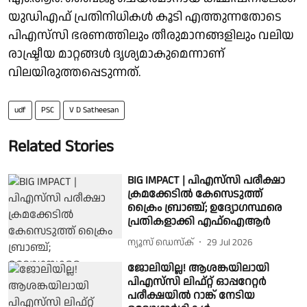
യുഡിഎഫ് പ്രതിനിധികൾ കൂടി എത്തുന്നതോടെ
പിഎസ്‌സി ഭരണത്തിലും തീരുമാനങ്ങളിലും വലിയ
രാഷ്ട്രീയ മാറ്റങ്ങൾ ദൃശ്യമാകുമെന്നാണ്
വിലയിരുത്തപ്പെടുന്നത്.
udf
PSC
V D Satheesan
Related Stories
BIG IMPACT | പിഎസ്‌സി പരീക്ഷാ
ക്രമക്കേടിൽ കേസെടുത്ത്
ക്രൈം ബ്രാഞ്ച്; ഉദ്യോഗസ്ഥരെ
പ്രതികളാക്കി എഫ്ഐആര്‍
ന്യൂസ് ഡെസ്ക്
29 Jul 2026
ജോലിയില്ല! ആശങ്കയിലായി
പിഎസ്‌സി ലിഫ്റ്റ് ഓപ്പറേറ്റർ
പരീക്ഷയിൽ റാങ്ക് നേടിയ