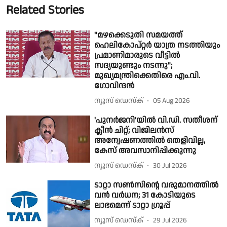
Related Stories
"മഴക്കെടുതി സമയത്ത്
ഹെലികോപ്റ്റർ യാത്ര നടത്തിയും
പ്രമാണിമാരുടെ വീട്ടിൽ
സദ്യയുണ്ടും നടന്നു";
മുഖ്യമന്ത്രിക്കെതിരെ എം.വി.
ഗോവിന്ദൻ
ന്യൂസ് ഡെസ്ക്
05 Aug 2026
'പുനർജനി'യില്‍ വി.ഡി. സതീശന്
ക്ലീന്‍ ചിറ്റ്; വിജിലൻസ്
അന്വേഷണത്തിൽ തെളിവില്ല,
കേസ് അവസാനിപ്പിക്കുന്നു
ന്യൂസ് ഡെസ്ക്
30 Jul 2026
ടാറ്റാ സൺസിൻ്റെ വരുമാനത്തിൽ
വൻ വർധന; 31 കോടിയുടെ
ലാഭമെന്ന് ടാറ്റാ ഗ്രൂപ്പ്
ന്യൂസ് ഡെസ്ക്
29 Jul 2026