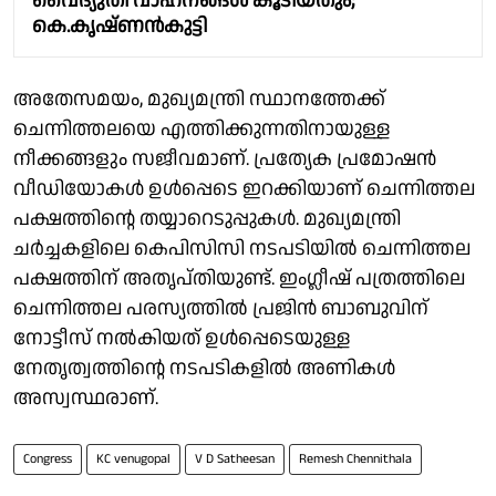
വൈദ്യുതി വാഹനങ്ങൾ കൂടിയതും;
കെ.കൃഷ്ണൻകുട്ടി
അതേസമയം, മുഖ്യമന്ത്രി സ്ഥാനത്തേക്ക്
ചെന്നിത്തലയെ എത്തിക്കുന്നതിനായുള്ള
നീക്കങ്ങളും സജീവമാണ്. പ്രത്യേക പ്രമോഷൻ
വീഡിയോകൾ ഉൾപ്പെടെ ഇറക്കിയാണ് ചെന്നിത്തല
പക്ഷത്തിന്റെ തയ്യാറെടുപ്പുകൾ. മുഖ്യമന്ത്രി
ചർച്ചകളിലെ കെപിസിസി നടപടിയിൽ ചെന്നിത്തല
പക്ഷത്തിന് അതൃപ്തിയുണ്ട്. ഇംഗ്ലീഷ് പത്രത്തിലെ
ചെന്നിത്തല പരസ്യത്തിൽ പ്രജിൻ ബാബുവിന്
നോട്ടീസ് നൽകിയത് ഉൾപ്പെടെയുള്ള
നേതൃത്വത്തിന്റെ നടപടികളിൽ അണികൾ
അസ്വസ്ഥരാണ്.
Congress
KC venugopal
V D Satheesan
Remesh Chennithala