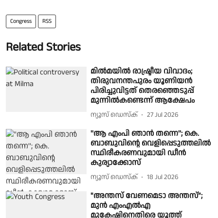
Congress
RSS
Related Stories
മിൽമയിൽ രാഷ്ട്രീയ വിവാദം;
തിരുവനന്തപുരം യൂണിയൻ
പിരിച്ചുവിട്ടത് തെരഞ്ഞെടുപ്പ്
മുന്നിൽകണ്ടെന്ന് ആക്ഷേപം
ന്യൂസ് ഡെസ്ക്
27 Jul 2026
''ആ എംപി ഞാന്‍ തന്നെ''; കെ.
ബാബുവിന്റെ വെളിപ്പെടുത്തലില്‍
സ്ഥിരീകരണവുമായി ഡീന്‍
കുര്യാക്കോസ്
ന്യൂസ് ഡെസ്ക്
18 Jul 2026
"അന്തസ് വേണമെടാ അന്തസ്";
മുൻ എംഎൽഎ
മുകേഷിനെതിരെ യൂത്ത്