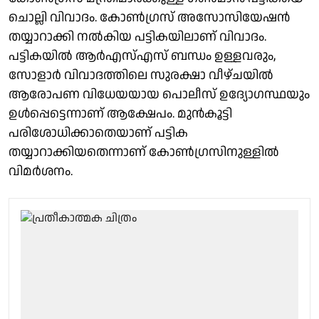
ചൊല്ലി വിവാദം. കോൺഗ്രസ് അസോസിയേഷൻ
തയ്യാറാക്കി നൽകിയ പട്ടികയിലാണ് വിവാദം.
പട്ടികയിൽ ആർഎസ്എസ് ബന്ധം ഉള്ളവരും,
സോളാർ വിവാദത്തിലെ സുരക്ഷാ വീഴ്ചയിൽ
ആരോപണ വിധേയയായ പൊലീസ് ഉദ്യോഗസ്ഥയും
ഉൾപ്പെട്ടെന്നാണ് ആക്ഷേപം. മുൻകൂട്ടി
പരിശോധിക്കാതെയാണ് പട്ടിക
തയ്യാറാക്കിയതെന്നാണ് കോൺഗ്രസിനുള്ളിൽ
വിമർശനം.