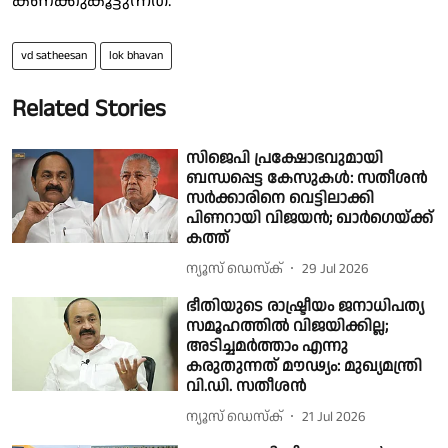
കണക്കുകൂട്ടുന്നത്.
vd satheesan
lok bhavan
Related Stories
സിജെപി പ്രക്ഷോഭവുമായി
ബന്ധപ്പെട്ട കേസുകള്‍: സതീശന്‍
സര്‍ക്കാരിനെ വെട്ടിലാക്കി
പിണറായി വിജയന്‍; ഖാര്‍ഗെയ്ക്ക്
കത്ത്
ന്യൂസ് ഡെസ്ക്
29 Jul 2026
ഭീതിയുടെ രാഷ്ട്രീയം ജനാധിപത്യ
സമൂഹത്തിൽ വിജയിക്കില്ല;
അടിച്ചമർത്താം എന്നു
കരുതുന്നത് മൗഢ്യം: മുഖ്യമന്ത്രി
വി.ഡി. സതീശന്‍
ന്യൂസ് ഡെസ്ക്
21 Jul 2026