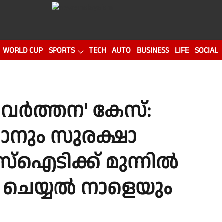
WORLD CUP
SPORTS
TECH
AUTO
BUSINESS
LIFE
SOCIAL
്രവർത്തന' കേസ്:
ാനും സുരക്ഷാ
്ഐടിക്ക് മുന്നിൽ
ം ചെയ്യൽ നാളെയും