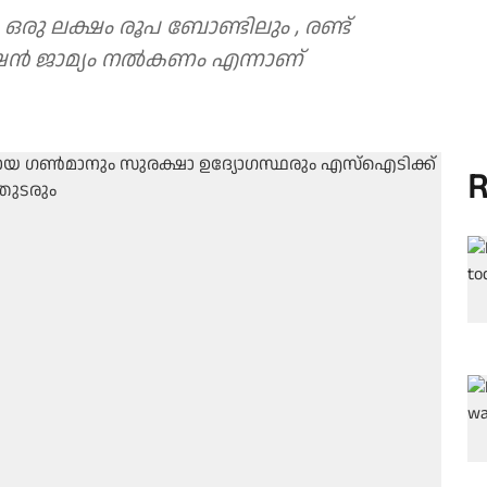
 ഒരു ലക്ഷം രൂപ ബോണ്ടിലും , രണ്ട്
റേഷൻ ജാമ്യം നൽകണം എന്നാണ്
R