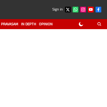
Sign in
PRAVASAM
IN DEPTH
OPINION