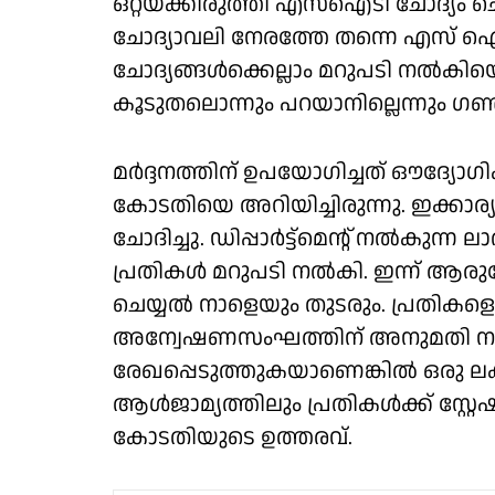
ഒറ്റയ്ക്കിരുത്തി എസ്ഐടി ചോദ്യം ചെ
ചോദ്യാവലി നേരത്തേ തന്നെ എസ് ഐ ടി
ചോദ്യങ്ങൾക്കെല്ലാം മറുപടി നൽകിയെന്
കൂടുതലൊന്നും പറയാനില്ലെന്നും
മർദ്ദനത്തിന് ഉപയോഗിച്ചത് ഔദ്യോഗി
കോടതിയെ അറിയിച്ചിരുന്നു. ഇക്കാ
ചോദിച്ചു. ഡിപ്പാർട്ട്മെൻ്റ് നൽകുന്ന
പ്രതികൾ മറുപടി നൽകി. ഇന്ന് ആരുടേയു
ചെയ്യൽ നാളെയും തുടരും. പ്രതികളെ 
അന്വേഷണസംഘത്തിന് അനുമതി നൽകി
രേഖപ്പെടുത്തുകയാണെങ്കിൽ ഒരു ലക്
ആൾജാമ്യത്തിലും പ്രതികൾക്ക് സ്റ്
കോടതിയുടെ ഉത്തരവ്.