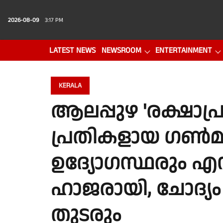
2026-08-09
3:17 PM
LATEST NEWS
NEWSROOM
ENTERTAINMENT
PHOTO GALLERY
VIDEO
KERALA
ആലപ്പുഴ 'രക്ഷാപ
പ്രതികളായ ഗൺമ
ഉദ്യോഗസ്ഥരും എസ
ഹാജരായി, ചോദ്യ
തുടരും