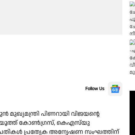
Follow Us
ൻ മുഖ്യമന്ത്രി പിണറായി വിജയൻ്റെ
യൂത്ത് കോൺഗ്രസ്‌, കെഎസ്‌യു
 പ്രതികൾ പ്രത്യേക അന്വേഷണ സംഘത്തിന്