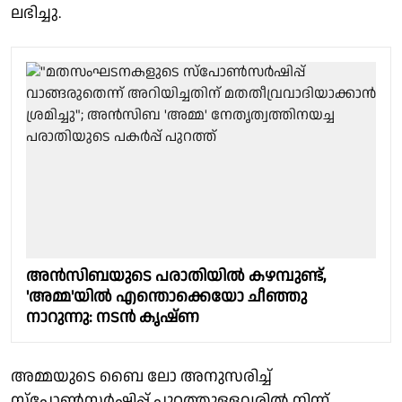
ലഭിച്ചു.
അൻസിബയുടെ പരാതിയിൽ കഴമ്പുണ്ട്,
'അമ്മ'യിൽ എന്തൊക്കെയോ ചീഞ്ഞു
നാറുന്നു: നടൻ കൃഷ്ണ
അമ്മയുടെ ബൈ ലോ അനുസരിച്ച്
സ്പോൺസർഷിപ്പ് പുറത്തുള്ളവരിൽ നിന്ന്