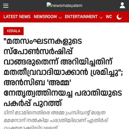
LATEST NEWS
NEWSROOM
ENTERTAINMENT
WORLD CUP
KERALA
"മതസംഘടനകളുടെ
സ്പോൺസർഷിപ്പ്
വാങ്ങരുതെന്ന് അറിയിച്ചതിന്
മതതീവ്രവാദിയാക്കാൻ ശ്രമിച്ചു";
അൻസിബ 'അമ്മ'
നേതൃത്വത്തിനയച്ച പരാതിയുടെ
പകർപ്പ് പുറത്ത്
ടിനി ടോമിനെതിരെ അമ്മ പ്രസിഡൻ്റ് ശ്വേത
മേനോന് നൽകിയ പരാതിയിലാണ് എതിർപ്പ്
വ്യക്തമാക്കിയിട്ടുള്ളത്...