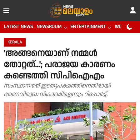
LATEST NEWS
NEWSROOM
ENTERTAINMENT
WORLD CUP
KERALA
'അങ്ങനെയാണ് നമ്മൾ
തോറ്റത്...'; പരാജയ കാരണം
കണ്ടെത്തി സിപിഐഎം
സംസ്ഥാനത്ത് ഇടതുപക്ഷത്തിനെതിരായി
ഭരണവിരുദ്ധ വികാരമില്ലെന്നും റിപ്പോർട്ട്.