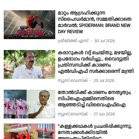
മാറ്റം ആഗ്രഹിക്കുന്ന
സ്പൈഡർമാൻ, സമ്മതിക്കാതെ
മാർവൽ; SPIDERMAN: BRAND NEW
DAY REVIEW
ശ്രീജിത്ത് എസ്
30 Jul 2026
കരാറുകള്‍ റദ്ദ് ചെയ്തു, മഴയില്ല,
ഉപഭോഗം വര്‍ധിച്ചു... വൈദ്യുതി
പ്രതിസന്ധിക്ക് കാരണം
എല്‍ഡിഎഫ് സര്‍ക്കാരെന്ന് മന്ത്രി
ന്യൂസ് ഡെസ്ക്
20 Jul 2026
തോൽവിക്ക് കാരണം നേതൃത്വം;
സിപിഐഎമ്മിനെതിരെ
ആഞ്ഞടിച്ച് ഡിവൈഎഫ്ഐ
ന്യൂസ് ഡെസ്ക്
27 Jun 2026
"കള്ളക്കഥകൾ പ്രചരിപ്പിക്കുന്നു,
നേതാക്കൾക്കിടയിൽ
അസംതൃപ്തിയില്ല";