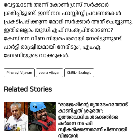
വേട്ടയാടൻ അന്ന് കോൺ​ഗ്രസ് സർക്കാർ
ശ്രമിച്ചിട്ടുണ്ട്. ഇന്ന് നവ ഫാസ്റ്റിസ്റ്റ് പ്രവണതകൾ
പ്രകടിപപ്പിക്കുന്ന മോദി സർക്കാർ അത് ചെയ്യുന്നു.
ഇതിലെല്ലാം യുഡിഎഫ് സംത‍ൃപ്തരാണോ?
കേസിനെ വീണ നിയമപരമായി നേരിടുന്നുണ്ട്.
പാർട്ടി രാഷ്ട്രീയമായി നേരിടും", എം.എ.
ബേബിയുടെ വാക്കുകൾ.
Pinarayi Vijayan
veena vijayan
CMRL- Exalogic
Related Stories
"രാജേഷിൻ്റെ മൃതദേഹത്തോട്
കാണിച്ചത് ക്രൂരത";
ഉത്തരവാദികൾക്കെതിരെ
കർശന നടപടി
സ്വീകരിക്കണമെന്ന് പിണറായി
വിജയൻ