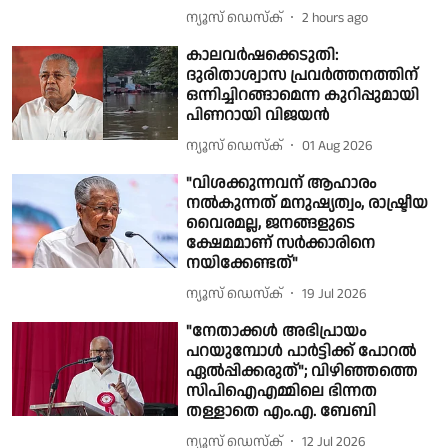
ന്യൂസ് ഡെസ്ക്
2 hours ago
കാലവർഷക്കെടുതി:
ദുരിതാശ്വാസ പ്രവർത്തനത്തിന്
ഒന്നിച്ചിറങ്ങാമെന്ന കുറിപ്പുമായി
പിണറായി വിജയൻ
ന്യൂസ് ഡെസ്ക്
01 Aug 2026
"വിശക്കുന്നവന് ആഹാരം
നൽകുന്നത് മനുഷ്യത്വം, രാഷ്ട്രീയ
വൈരമല്ല, ജനങ്ങളുടെ
ക്ഷേമമാണ് സർക്കാരിനെ
നയിക്കേണ്ടത്"
ന്യൂസ് ഡെസ്ക്
19 Jul 2026
"നേതാക്കൾ അഭിപ്രായം
പറയുമ്പോൾ പാർട്ടിക്ക് പോറൽ
ഏൽപ്പിക്കരുത്"; വിഴിഞ്ഞത്തെ
സിപിഐഎമ്മിലെ ഭിന്നത
തള്ളാതെ എം.എ. ബേബി
ന്യൂസ് ഡെസ്ക്
12 Jul 2026