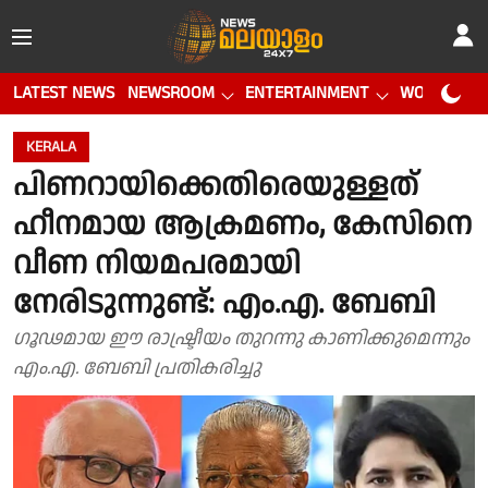
LATEST NEWS
NEWSROOM
ENTERTAINMENT
WORLD CUP
KERALA
പിണറായിക്കെതിരെയുള്ളത്
ഹീനമായ ആക്രമണം, കേസിനെ
വീണ നിയമപരമായി
നേരിടുന്നുണ്ട്: എം.എ. ബേബി
ഗൂഢമായ ഈ രാഷ്ട്രീയം തുറന്നു കാണിക്കുമെന്നും
എം.എ. ബേബി പ്രതികരിച്ചു