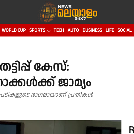
WORLD CUP
SPORTS
TECH
AUTO
BUSINESS
LIFE
SOCIAL
്ടിപ്പ് കേസ്:
കൾക്ക് ജാമ്യം
ടപടികളുടെ ഭാഗമായാണ് പ്രതികൾ
R