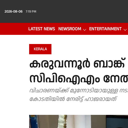
2026-08-06
7:19 PM
LATEST NEWS
NEWSROOM
ENTERTAINMENT
PHOTO GALLERY
VIDEO
KERALA
കരുവന്നൂർ ബാങ്ക് തട
സിപിഐഎം നേതാക്
വിചാരണയ്ക്ക് മുന്നോടിയായുള്ള ന
കോടതിയിൽ നേരിട്ട് ഹാജരായത്