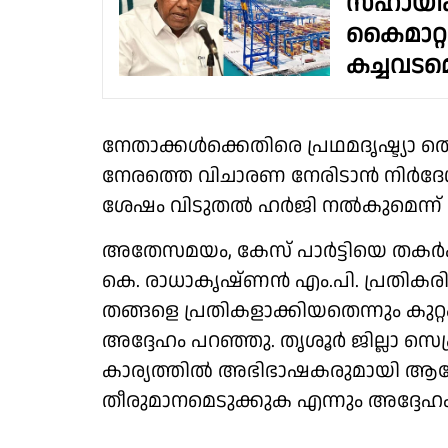
സഹായിക
കൈമാറ്റം
കച്ചവടമ
നേതാക്കൾക്കെതിരെ പ്രഥമദൃഷ്ട്യാ 
നേരത്തെ വിചാരണ നേരിടാൻ നിർദേശിച്ചി
ശേഷം വിടുതൽ ഹർജി നൽകുമെന്ന് പ്
അതേസമയം, കേസ് പാർട്ടിയെ തകർക്ക
കെ. രാധാകൃഷ്ണൻ എം.പി. പ്രതികരിച
തങ്ങളെ പ്രതികളാക്കിയതെന്നും കുറ്
അദ്ദേഹം പറഞ്ഞു. തൃശൂർ ജില്ലാ സെ
കാര്യത്തിൽ അഭിഭാഷകരുമായി ആലോ
തീരുമാനമെടുക്കുക എന്നും അദ്ദേഹം കൂ