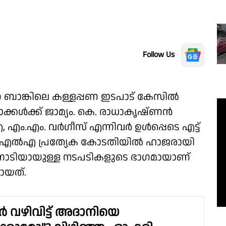
Follow Us
ാങ്കിലെ കള്ളപ്പണ ഇടപാട് കേസിൽ
ക്കൾക്ക് ജാമ്യം. കെ. രാധാകൃഷ്ണൻ
ം.എം. വർഗീസ് എന്നിവർ ഉൾപ്പെടെ എട്ട്
ിഎംഎൽഎ പ്രത്യേക കോടതിയിൽ ഹാജരായി
ന്നോടിയായുള്ള നടപടികളുടെ ഭാഗമായാണ്
ായത്.
ർ വഴിവിട്ട് അദാനിയെ