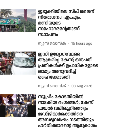
ഇടുക്കിയിലെ സിപ് ലൈന്
നിരോധനം; എം.എം.
മണിയുടെ
സഹോദരൻ്റേതാണ്
സ്ഥാപനം
ന്യൂസ് ഡെസ്ക്
16 hours ago
ഇഡി ഉദ്യോഗസ്ഥരെ
ആക്രമിച്ച കേസ്; ഒൻപത്
പ്രതികൾക്ക് ഉപാധികളോടെ
ജാമ്യം അനുവദിച്ച്
ഹൈക്കോടതി
ന്യൂസ് ഡെസ്ക്
03 Aug 2026
സുപ്രീം കോടതിയിൽ
നാടകീയ രംഗങ്ങൾ; കേസ്
ഫയൽ വലിച്ചെറിഞ്ഞും
ജഡ്ജിമാർക്കെതിരെ
അസഭ്യവർഷം നടത്തിയും
ഹർജിക്കാരൻ്റെ ആക്രോശം