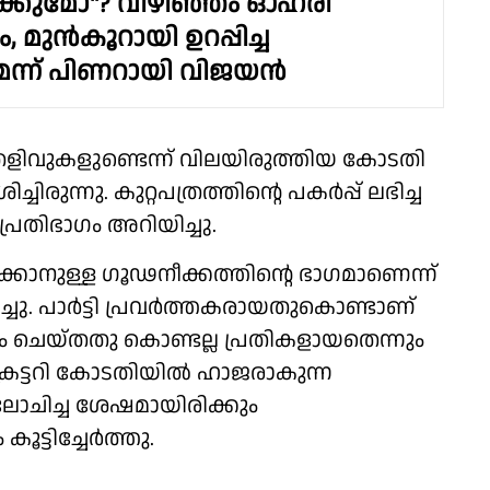
്കുമോ"? വിഴിഞ്ഞം ഓഹരി
, മുൻകൂറായി ഉറപ്പിച്ച
െന്ന് പിണറായി വിജയൻ
തെളിവുകളുണ്ടെന്ന് വിലയിരുത്തിയ കോടതി
രുന്നു. കുറ്റപത്രത്തിന്റെ പകർപ്പ് ലഭിച്ച
രതിഭാഗം അറിയിച്ചു.
ാനുള്ള ഗൂഢനീക്കത്തിന്റെ ഭാഗമാണെന്ന്
്ചു. പാർട്ടി പ്രവർത്തകരായതുകൊണ്ടാണ്
റം ചെയ്തതു കൊണ്ടല്ല പ്രതികളായതെന്നും
ക്രട്ടറി കോടതിയിൽ ഹാജരാകുന്ന
ചിച്ച ശേഷമായിരിക്കും
ട്ടിച്ചേർത്തു.