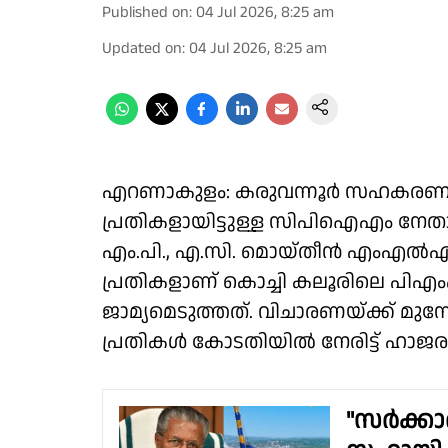
Published on
:
04 Jul 2026, 8:25 am
Updated on
:
04 Jul 2026, 8:25 am
എറണാകുളം: കരുവന്നൂർ സഹകരണ ബ
പ്രതികളായിട്ടുള്ള സിപിഐഎം നേതാ
എം.പി., എ.സി. മൊയ്തീൻ എംഎൽഎ, എ
പ്രതികളാണ് കൊച്ചി കലൂരിലെ പ
ജാമ്യമെടുത്തത്. വിചാരണയ്ക്ക് മു
പ്രതികൾ കോടതിയിൽ നേരിട്ട് ഹാജര
"സർക്കാ