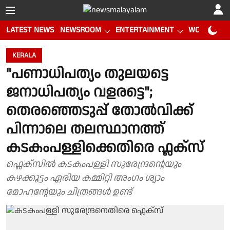
LATEST NEWS
NEWSROOM
ENTERTAINMENT
WORLD CUP
KERALA
"പണാധിപത്യം തുലയട്ടെ
ജനാധിപത്യം വളരട്ടെ";
തെരഞ്ഞെടുപ്പ് തോൽവിക്ക്
പിന്നാലെ തലസ്ഥാനത്ത്
കടകംപള്ളിക്കെതിരെ ഫ്ലക്സ്
ഫ്ലെക്സിൽ കടകംപള്ളി സുരേന്ദ്രൻ്റെയും
കഴക്കൂട്ടം ഏരിയ കമ്മിറ്റി അംഗം ശ്യാം
മോഹൻ്റേയും ചിത്രങ്ങൾ ഉണ്ട്