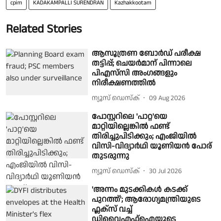
cpim
KADAKAMPALLI SURENDRAN
Kazhakkootam
Related Stories
ആസൂത്രണ ബോർഡ് പരീക്ഷ
തട്ടിപ്പ്; ചെയർമാന് പിന്നാലെ
പിഎസ്‌സി അംഗങ്ങളും
നിരീക്ഷണത്തിൽ
ന്യൂസ് ഡെസ്ക്
09 Aug 2026
പോസ്റ്ററിലെ 'പാറ്റ'യെ
മാറ്റിയില്ലെങ്കില്‍ ഫണ്ട്
തിരിച്ചുപിടിക്കും; എംജിയില്‍
വിസി-വിദ്യാർഥി യൂണിയന്‍ പോര്
തുടരുന്നു
ന്യൂസ് ഡെസ്ക്
30 Jul 2026
'അന്നം മുടക്കികൾ കടക്ക്
പുറത്ത്'; ആരോഗ്യമന്ത്രിയുടെ
ഫ്ലക്സ് വച്ച്
ഡിവൈഎഫ്ഐയുടെ