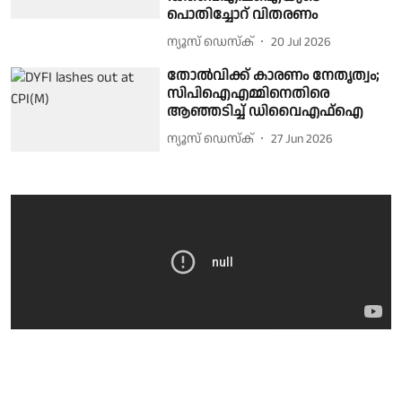
പൊതിച്ചോറ് വിതരണം
ന്യൂസ് ഡെസ്ക്
20 Jul 2026
തോൽവിക്ക് കാരണം നേതൃത്വം;
സിപിഐഎമ്മിനെതിരെ
ആഞ്ഞടിച്ച് ഡിവൈഎഫ്ഐ
ന്യൂസ് ഡെസ്ക്
27 Jun 2026