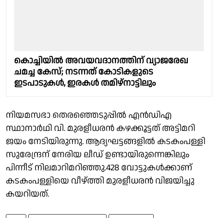
കൊച്ചിയിൽ അവയവദാനത്തിന് വ്യാജരേഖ
ചമച്ച കേസ്; നടന്നത് കോടികളുടെ
ഇടപാടുകൾ, ഇരകൾ തമിഴ്‌നാട്ടിലും
നിയമസഭാ തെരഞ്ഞെടുപ്പിൽ എൻഡിഎ
സ്ഥാനാർഥി വി. മുരളീധരൻ കഴക്കൂട്ടത് അട്ടിമറി
ജയം നേടിയിരുന്നു. ആദ്യഘട്ടങ്ങളില്‍ കടകംപള്ളി
സുരേന്ദ്രന് നേരിയ ലീഡ് ഉണ്ടായിരുന്നെങ്കിലും
പിന്നീട് നിലമാറിമറിഞ്ഞു.428 വോട്ടുകള്‍ക്കാണ്
കടകംപള്ളിയെ വീഴ്ത്തി മുരളീധരന്‍ വിജയിച്ചു
കയറിയത്.