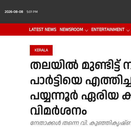
2026-08-08
5:01 PM
LATEST NEWS
NEWSROOM
ENTERTAINMENT
PHOTO GALLERY
VIDEO
KERALA
തലയിൽ മുണ്ടിട്ട്
പാർട്ടിയെ എത്തി
പയ്യന്നൂർ ഏരിയ കമ
വിമർശനം
നേതാക്കൾ തന്നെ വി. കുഞ്ഞികൃഷ്‌