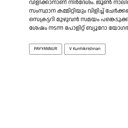
വിളിക്കാനാണ് നിർദേശം. ജൂൺ നാലിന് 
സംസ്ഥാന കമ്മിറ്റിയും വിളിച്ച് ചേർക
സെക്രട്ടറി മുഴുവൻ സമയം പങ്കെടുക്ക
ശേഷം നടന്ന പോളിറ്റ് ബ്യൂറോ യോ​ഗ
PAYYANNUR
V Kunhikrishnan