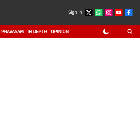
Sign in
PRAVASAM
IN DEPTH
OPINION