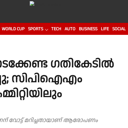
WORLD CUP
SPORTS
TECH
AUTO
BUSINESS
LIFE
SOCIAL
 നടക്കേണ്ട ഗതികേടിൽ
ച്ചു; സിപിഐഎം
്മിറ്റിയിലും
ണന് വോട്ട് മറിച്ചതായാണ് ആരോപണം