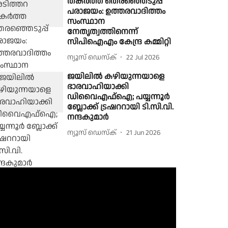
തകര്‍ത്ത തെരഞ്ഞെടുപ്പ്
പരാജയം: ഉത്തരവാദിത്തം
സംസ്ഥാന
നേതൃത്വത്തിനെന്ന്
സിപിഐഎം കേന്ദ്ര കമ്മിറ്റി
ന്യൂസ് ഡെസ്ക്
22 Jul 2026
ജയിലിൽ കഴിയുന്നയാളെ
ഭാരവാഹിയാക്കി
ഡിവൈഎഫ്ഐ; പയ്യന്നൂർ
ബ്ലോക്ക് ട്രഷററായി ടി.സി.വി.
നന്ദകുമാർ
ന്യൂസ് ഡെസ്ക്
21 Jun 2026