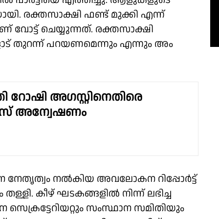
ടിൽ പാർട്ടിയെ എത്തിച്ചു. ആളുകളുടെ
യി. രക്തസാക്ഷി ഫണ്ട്‌ മുക്കി എന്ന്
ോട്ട് ചെയ്യുന്നത്. രക്തസാക്ഷി
് തുറന്ന് പറയണമെന്നും എന്നും അം​
്രി റോഷി അഗസ്റ്റിനെതിരെ
സ് അന്വേഷണം
േതൃത്വം നൽകിയ അവലോകന റിപ്പോർട്ട്
ും തള്ളി. കീഴ് ഘടകങ്ങളിൽ നിന്ന് ലഭിച്ച
ാന സെക്രട്ടേറിയറ്റും സംസ്ഥാന സമിതിയും