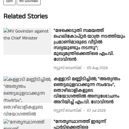
cpim
MV Govindan
Related Stories
"മഴക്കെടുതി സമയത്ത്
ഹെലികോപ്റ്റർ യാത്ര നടത്തിയും
പ്രമാണിമാരുടെ വീട്ടിൽ
സദ്യയുണ്ടും നടന്നു";
മുഖ്യമന്ത്രിക്കെതിരെ എം.വി.
ഗോവിന്ദൻ
ന്യൂസ് ഡെസ്ക്
05 Aug 2026
കള്ളാടി മണ്ണിടിച്ചിൽ; "അത്യന്തം
ഞെട്ടലുളവാക്കുന്ന സംഭവം",
തൊഴിലാളികളുടെ
വിയോഗത്തിൽ അനുശോചനം
അറിയിച്ച് എം.വി. ഗോവിന്ദൻ
ന്യൂസ് ഡെസ്ക്
07 Jul 2026
"നേതൃസ്ഥാനത്ത് ഇരുന്ന്
പാർട്ടിക്കെതിരെ