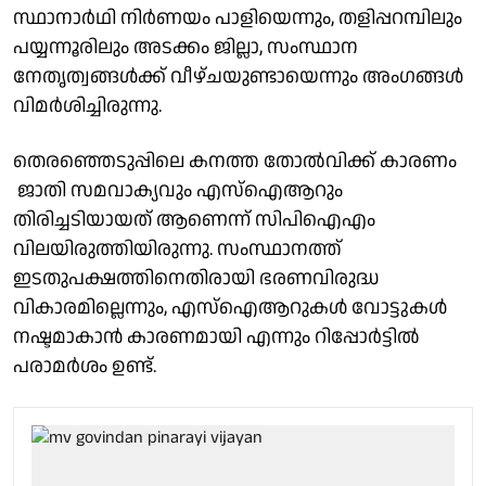
സ്ഥാനാർഥി നിർണയം പാളിയെന്നും, തളിപ്പറമ്പിലും
പയ്യന്നൂരിലും അടക്കം ജില്ലാ, സംസ്ഥാന
നേതൃത്വങ്ങൾക്ക് വീഴ്ചയുണ്ടായെന്നും അംഗങ്ങൾ
വിമർശിച്ചിരുന്നു.
തെരഞ്ഞെടുപ്പിലെ കനത്ത തോൽവിക്ക് കാരണം
ജാതി സമവാക്യവും എസ്ഐആറും
തിരിച്ചടിയായത് ആണെന്ന് സിപിഐഎം
വിലയിരുത്തിയിരുന്നു. സംസ്ഥാനത്ത്
ഇടതുപക്ഷത്തിനെതിരായി ഭരണവിരുദ്ധ
വികാരമില്ലെന്നും, എസ്ഐആറുകൾ വോട്ടുകൾ
നഷ്ടമാകാൻ കാരണമായി എന്നും റിപ്പോർട്ടിൽ
പരാമർശം ഉണ്ട്.