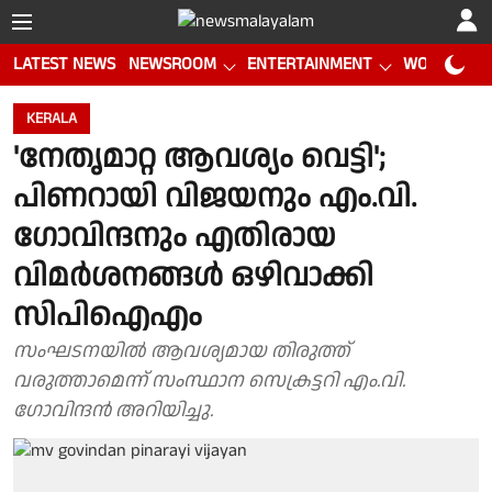
LATEST NEWS
NEWSROOM
ENTERTAINMENT
WORLD CUP
KERALA
'നേതൃമാറ്റ ആവശ്യം വെട്ടി';
പിണറായി വിജയനും എം.വി.
ഗോവിന്ദനും എതിരായ
വിമർശനങ്ങൾ ഒഴിവാക്കി
സിപിഐഎം
സംഘടനയിൽ ആവശ്യമായ തിരുത്ത്
വരുത്താമെന്ന് സംസ്ഥാന സെക്രട്ടറി എം.വി.
ഗോവിന്ദൻ അറിയിച്ചു.