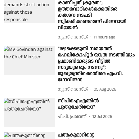
കാണിച്ചത് ക്രൂരത";
ഉത്തരവാദികൾക്കെതിരെ
കർശന നടപടി
സ്വീകരിക്കണമെന്ന് പിണറായി
വിജയൻ
ന്യൂസ് ഡെസ്ക്
11 hours ago
"മഴക്കെടുതി സമയത്ത്
ഹെലികോപ്റ്റർ യാത്ര നടത്തിയും
പ്രമാണിമാരുടെ വീട്ടിൽ
സദ്യയുണ്ടും നടന്നു";
മുഖ്യമന്ത്രിക്കെതിരെ എം.വി.
ഗോവിന്ദൻ
ന്യൂസ് ഡെസ്ക്
05 Aug 2026
സിപിഐഎമ്മില്‍
പുതുചേരിയോ?
പി.പി. പ്രശാന്ത്
12 Jul 2026
പത്മകുമാറിൻ്റെ