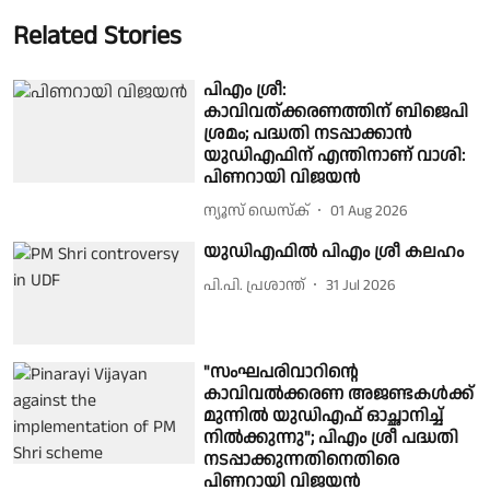
Related Stories
പിഎം ശ്രീ:
കാവിവത്ക്കരണത്തിന് ബിജെപി
ശ്രമം; പദ്ധതി നടപ്പാക്കാൻ
യുഡിഎഫിന് എന്തിനാണ് വാശി:
പിണറായി വിജയന്‍
ന്യൂസ് ഡെസ്ക്
01 Aug 2026
യുഡിഎഫിൽ പിഎം ശ്രീ കലഹം
പി.പി. പ്രശാന്ത്
31 Jul 2026
"സംഘപരിവാറിൻ്റെ
കാവിവൽക്കരണ അജണ്ടകൾക്ക്
മുന്നിൽ യുഡിഎഫ് ഓച്ഛാനിച്ച്
നിൽക്കുന്നു"; പിഎം ശ്രീ പദ്ധതി
നടപ്പാക്കുന്നതിനെതിരെ
പിണറായി വിജയൻ