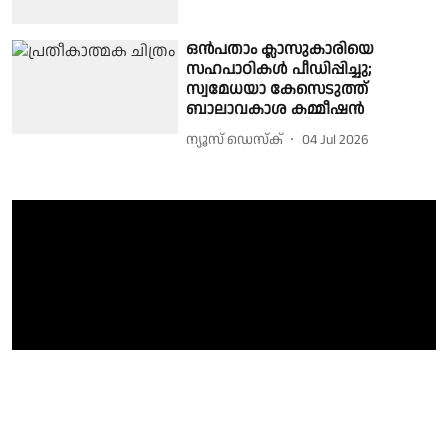
ഒൻപതാം ക്ലാസുകാരിയെ
സഹപാഠികൾ പീഡിപ്പിച്ചു;
സ്വമേധയാ കേസെടുത്ത്
ബാലാവകാശ കമ്മീഷൻ
ന്യൂസ് ഡെസ്ക്
04 Jul 2026