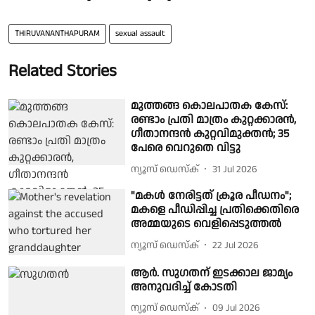
THIRUVANANTHAPURAM
sexual assault
Related Stories
മുത്തങ്ങ കൊലപാതക കേസ്:
രണ്ടാം പ്രതി മാത്രം കുറ്റക്കാരന്‍,
ഗീതാനന്ദന്‍ കുറ്റവിമുക്തന്‍; 35
പേരെ വെറുതെ വിട്ടു
ന്യൂസ് ഡെസ്ക്
31 Jul 2026
"മകൾ നേരിട്ടത് ക്രൂര പീഡനം";
മകളെ പീഡിപ്പിച്ച പ്രതിക്കെതിരെ
അമ്മയുടെ വെളിപ്പെടുത്തൽ
ന്യൂസ് ഡെസ്ക്
22 Jul 2026
ആർ. സു​ഗതന് ഇടക്കാല ജാമ്യം
അനുവദിച്ച് കോടതി
ന്യൂസ് ഡെസ്ക്
09 Jul 2026