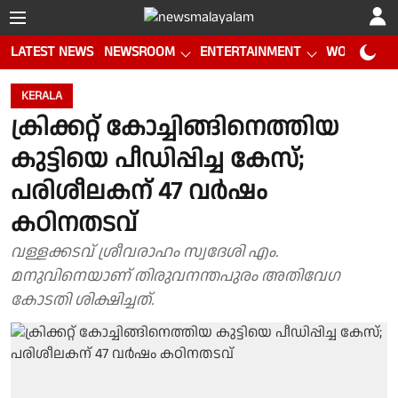
LATEST NEWS
NEWSROOM
ENTERTAINMENT
WORLD CUP
KERALA
ക്രിക്കറ്റ് കോച്ചിങ്ങിനെത്തിയ
കുട്ടിയെ പീഡിപ്പിച്ച കേസ്;
പരിശീലകന് 47 വർഷം
കഠിനതടവ്
വള്ളക്കടവ് ശ്രീവരാഹം സ്വദേശി എം.
മനുവിനെയാണ് തിരുവനന്തപുരം അതിവേഗ
കോടതി ശിക്ഷിച്ചത്.