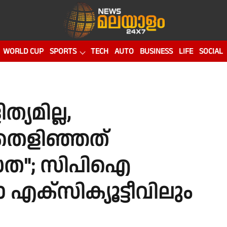
WORLD CUP
SPORTS
TECH
AUTO
BUSINESS
LIFE
SOCIAL
്യമില്ല,
തെളിഞ്ഞത്
ുദ്ധത"; സിപിഐ
എക്സിക്യൂട്ടീവിലും