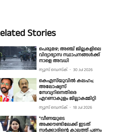
elated Stories
പെരുമഴ; അഞ്ച് ജില്ലകളിലെ
വിദ്യാഭ്യാസ സ്ഥാപനങ്ങൾക്ക്
നാളെ അവധി
ന്യൂസ് ഡെസ്ക്
30 Jul 2026
കെഎസ്‌യുവിൽ കലഹം;
അലോഷ്യസ്
സേവ്യറിനെതിരെ
എറണാകുളം ജില്ലാകമ്മിറ്റി
ന്യൂസ് ഡെസ്ക്
18 Jul 2026
"വീണയുടെ
അക്കൗണ്ടിലേക്ക് ഇടത്
സർക്കാരിൻ്റെ കാലത്ത് പണം