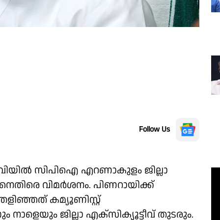
Follow Us
വിയിൽ സിപിഐ എറണാകുളം ജില്ലാ
യനെതിരെ വിമർശനം. പിണറായിക്ക്
ളിഞ്ഞത് കമ്യൂണിസ്റ്റ്
 നാളെയും ജില്ലാ എക്സിക്യൂട്ടീവ് തുടരും.