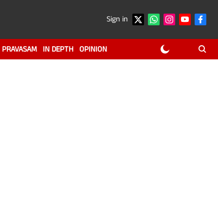
Sign in
PRAVASAM
IN DEPTH
OPINION