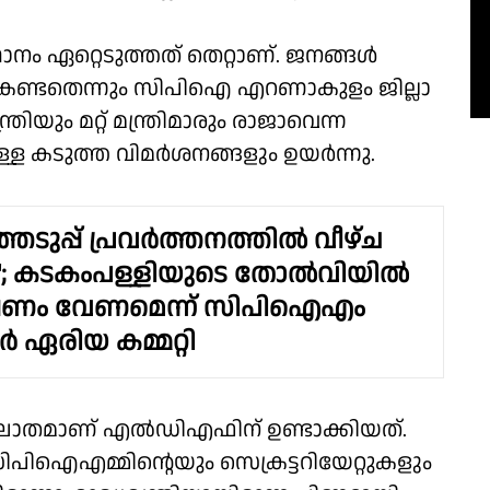
നം ഏറ്റെടുത്തത് തെറ്റാണ്. ജനങ്ങൾ
കേണ്ടതെന്നും സിപിഐ എറണാകുളം ജില്ലാ
രിയും മറ്റ് മന്ത്രിമാരും രാജാവെന്ന
ള്ള കടുത്ത വിമർശനങ്ങളും ഉയർന്നു.
െടുപ്പ് പ്രവർത്തനത്തിൽ വീഴ്ച
ി"; കടകംപള്ളിയുടെ തോൽവിയിൽ
ണം വേണമെന്ന് സിപിഐഎം
 ഏരിയ കമ്മറ്റി
ാതമാണ് എൽഡിഎഫിന് ഉണ്ടാക്കിയത്.
ഐഎമ്മിൻ്റെയും സെക്രട്ടറിയേറ്റുകളും