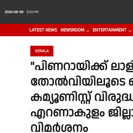
2026-08-06
8:33 PM
LATEST NEWS
NEWSROOM
ENTERTAINMENT
PHOTO GALLERY
VIDEO
KERALA
"പിണറായിക്ക് ലാളിത
തോൽവിയിലൂടെ 
കമ്യൂണിസ്റ്റ് വിര
എറണാകുളം ജില്ലാ 
വിമർശനം