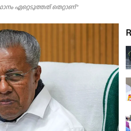
നം ഏറ്റെടുത്തത് തെറ്റാണ്"
R