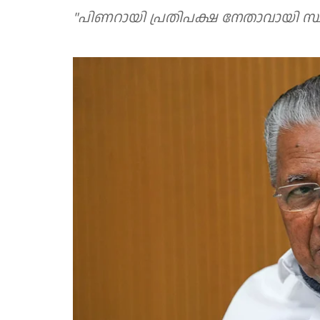
"പിണറായി പ്രതിപക്ഷ നേതാവായി സ്ഥാ