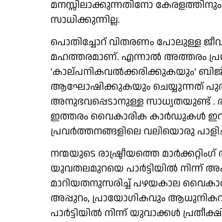
മനസ്സിലാക്കുന്നതിനോ കേരളത്തിനും
സാധിക്കുന്നില്ല.
പൊതിച്ചോറ് വിതരണം പോലുള്ള ജീവ
മഹത്തരമാണ്. എന്നാൽ അത്തരം പ്
'കാല്പനികവൽക്കരിക്കുകയും' ബിജി
ആഘോഷിക്കുകയും ചെയ്യുന്നത് പ
അനുഭവപ്പെടാനുള്ള സാധ്യതയുണ്ട് . രാ
ഇത്തരം വൈകാരിക കാർഡുകൾ ഇറക്കി
പ്രവർത്തനങ്ങളിലെ വലിയൊരു പാളിച
നന്മയുടെ രാഷ്ട്രീയത്തെ മാർക്കറ്റിം
യുവതലമുറയെ പാർട്ടിയിൽ നിന്ന് അക
മാറിയതനുസരിച്ച് പഴയകാല വൈകാരി
അപ്പുറം, പ്രായോഗികവും ആധുനികവു
പാർട്ടിയിൽ നിന്ന് യുവാക്കൾ പ്രതീക്ഷി