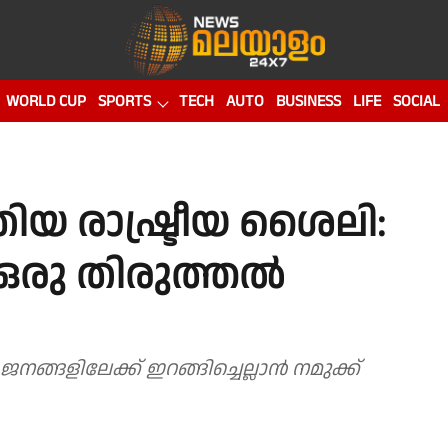
WORLD CUP
SPORTS
TECH
AUTO
BUSINESS
LIFE
SOCIAL
ിയ രാഷ്ട്രീയ ശൈലി:
 ഒരു തിരുത്തൽ
ങളിലേക്ക് ഇറങ്ങിച്ചെല്ലാൻ നമുക്ക്