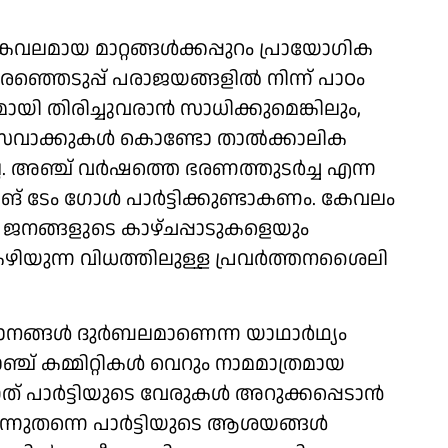
കേവലമായ മാറ്റങ്ങൾക്കപ്പുറം പ്രായോഗിക
്ഞെടുപ്പ് പരാജയങ്ങളിൽ നിന്ന് പാഠം
യി തിരിച്ചുവരാൻ സാധിക്കുമെങ്കിലും,
ാസവാക്കുകൾ കൊണ്ടോ താൽക്കാലിക
. അഞ്ച് വർഷത്തെ ഭരണത്തുടർച്ച എന്ന
ലോങ് ടേം ഗോൾ പാർട്ടിക്കുണ്ടാകണം. കേവലം
ം ജനങ്ങളുടെ കാഴ്ചപ്പാടുകളെയും
കഴിയുന്ന വിധത്തിലുള്ള പ്രവർത്തനശൈലി
ിധാനങ്ങൾ ദുർബലമാണെന്ന യാഥാർഥ്യം
ബ്രാഞ്ച് കമ്മിറ്റികൾ വെറും നാമമാത്രമായ
നത് പാർട്ടിയുടെ വേരുകൾ അറുക്കപ്പെടാൻ
നിന്നുതന്നെ പാർട്ടിയുടെ ആശയങ്ങൾ