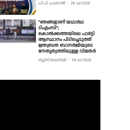
പി.പി. പ്രശാന്ത്
26 Jul 2026
"ഞങ്ങളാണ് യഥാർഥ
ടിഎംസി";
കൊൽക്കത്തയിലെ പാർട്ടി
ആസ്ഥാനം പിടിച്ചെടുത്ത്
ഋതബ്രത ബാനർജിയുടെ
നേതൃത്വത്തിലുള്ള വിമതർ
ന്യൂസ് ഡെസ്ക്
04 Jul 2026