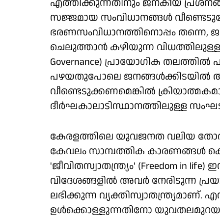
എത്തിക്കുന്നതിനും ജനകീയ പ്രശ്ന
സജ്ജമായ സംവിധാനങ്ങൾ വീണ്ടെടുക്
ഭരണസംവിധാനത്തിനൊപ്പം തന്നെ, ജന
ചെലുത്താൻ കഴിയുന്ന വിധത്തിലുള്ള
Governance) പ്രായോഗിക തലത്തിൽ പാർട
പഴയതുപോലെ ജനങ്ങൾക്കിടയിൽ ആഴ
വീണ്ടെടുക്കണമെങ്കിൽ ക്രിയാത്മക
ദീർഘകാലാടിസ്ഥാനത്തിലുള്ള സംഘ
കേരളത്തിലെ യുവജനത വലിയ തോതിൽ
കേവലം സാമ്പത്തിക കാരണങ്ങൾ കൊണ്ട്
'ജീവിതസ്വാതന്ത്ര്യം' (Freedom in li
വിദേശങ്ങളിൽ അവർ നേരിടുന്ന പ്ര
ലഭിക്കുന്ന വ്യക്തിസ്വാതന്ത്ര്യമാണ്
ഉൾക്കൊള്ളുന്നതിനോ യുവതലമുറയ