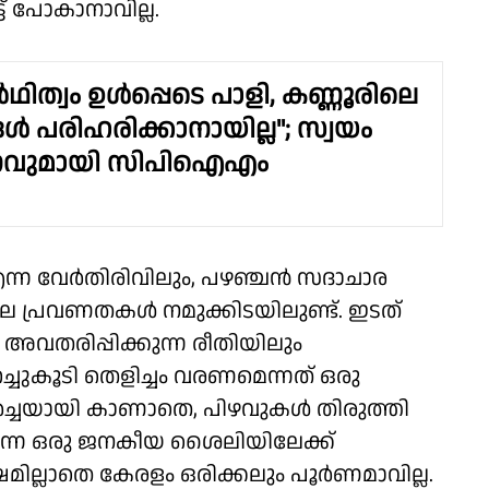
് പോകാനാവില്ല.
ഥിത്വം ഉൾപ്പെടെ പാളി, കണ്ണൂരിലെ
ങൾ പരിഹരിക്കാനായില്ല"; സ്വയം
നവുമായി സിപിഐഎം
എന്ന വേർതിരിവിലും, പഴഞ്ചൻ സദാചാര
ല പ്രവണതകൾ നമുക്കിടയിലുണ്ട്. ഇടത്
വതരിപ്പിക്കുന്ന രീതിയിലും
ചുകൂടി തെളിച്ചം വരണമെന്നത് ഒരു
ർച്ചയായി കാണാതെ, പിഴവുകൾ തിരുത്തി
ുന്ന ഒരു ജനകീയ ശൈലിയിലേക്ക്
ില്ലാതെ കേരളം ഒരിക്കലും പൂർണമാവില്ല.