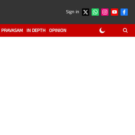
Sign in
PRAVASAM
IN DEPTH
OPINION