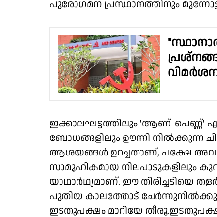
പുരോഗമന പ്രസ്ഥാനത്തിനും മുന്നോട്ട
"സ്ഥാനാർ
പ്രശ്നങ്
വിമർശ
ഇക്കാലഘട്ടത്തിലും 'ആണ്-പെണ്ണ്' 
ബോധങ്ങളിലും ഊന്നി നിൽക്കുന്ന ചി
ആശയങ്ങൾ ഉറച്ചതാണ്, പക്ഷേ അവ അ
സാമൂഹികമായ നിലപാടുകളിലും കുറച്
യാഥാർഥ്യമാണ്. ഈ തിരിച്ചടിയെ തള
പുതിയ കാലത്തോട് ചേർന്നുനിൽക്ക
ഇടതുപക്ഷം മാറിയേ തീരൂ.ഇടതുപക്ഷമ