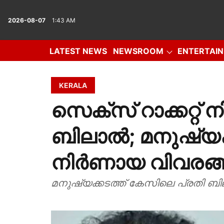
2026-08-07
1:43 AM
LATEST NEWS
NEWSROOM
ENTERTAI
IN DEPTH
OPINION
PHOTO GALLERY
VID
KERALA
സെക്സ് റാക്കറ്റ് നി
ബിലാൽ; മനുഷ്യക
നിർണായ വിവരങ്ങ
മനുഷ്യക്കടത്ത് കേസിലെ പ്രതി ബി