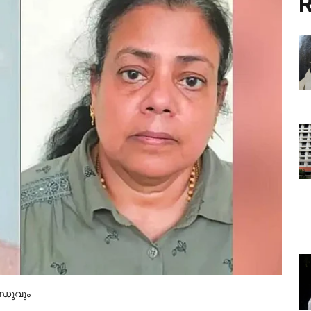
R
്ധുവും