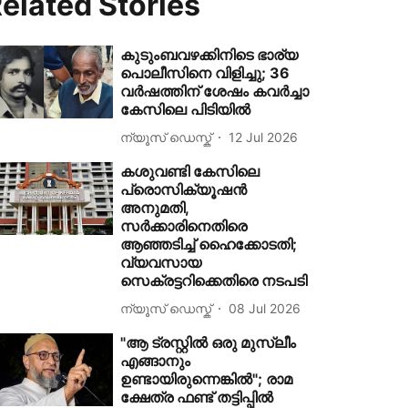
elated Stories
കുടുംബവഴക്കിനിടെ ഭാര്യ
പൊലീസിനെ വിളിച്ചു; 36
വർഷത്തിന് ശേഷം കവർച്ചാ
കേസിലെ പിടിയിൽ
ന്യൂസ് ഡെസ്ക്
12 Jul 2026
കശുവണ്ടി കേസിലെ
പ്രൊസിക്യൂഷന്‍
അനുമതി,
സര്‍ക്കാരിനെതിരെ
ആഞ്ഞടിച്ച് ഹൈക്കോടതി;
വ്യവസായ
സെക്രട്ടറിക്കെതിരെ നടപടി
ന്യൂസ് ഡെസ്ക്
08 Jul 2026
"ആ ട്രസ്റ്റിൽ ഒരു മുസ്ലീം
എങ്ങാനും
ഉണ്ടായിരുന്നെങ്കിൽ"; രാമ
ക്ഷേത്ര ഫണ്ട് തട്ടിപ്പിൽ