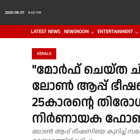
2026-08-07
8:00 PM
LATEST NEWS
NEWSROOM
ENTERTAINMENT
PHOTO GALLERY
VIDEO
KERALA
"മോർഫ് ചെയ്ത ചിത്ര
ലോൺ ആപ്പ് ഭീഷ
25കാരൻ്റെ തിരോ
നിർണായക ഫോൺ സ
ലോൺ ആപ്പ് ഭീഷണിയെ കുറിച്ച് സഹ