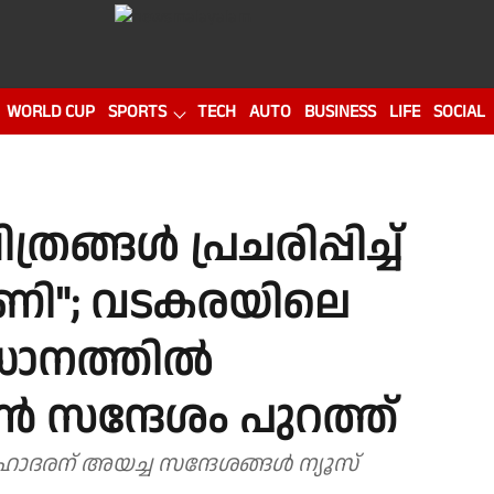
WORLD CUP
SPORTS
TECH
AUTO
BUSINESS
LIFE
SOCIAL
ങ്ങൾ പ്രചരിപ്പിച്ച്
ണി"; വടകരയിലെ
ധാനത്തിൽ
ന്ദേശം പുറത്ത്
ോദരന് അയച്ച സന്ദേശങ്ങൾ ന്യൂസ്