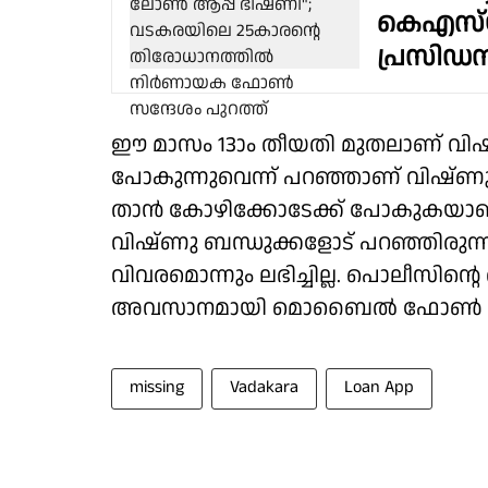
കെഎസ്‌യ
പ്രസിഡൻ
ഈ മാസം 13ാം തീയതി മുതലാണ് വിഷ
പോകുന്നുവെന്ന് പറഞ്ഞാണ് വിഷ്ണു വീട
താൻ കോഴിക്കോടേക്ക് പോകുകയാണ്
വിഷ്ണു ബന്ധുക്കളോട് പറഞ്ഞിരുന്നു.
വിവരമൊന്നും ലഭിച്ചില്ല. പൊലീസ
അവസാനമായി മൊബൈൽ ഫോൺ ടവർ
missing
Vadakara
Loan App