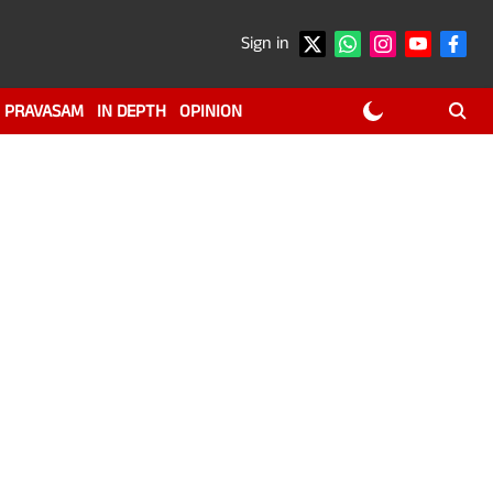
Sign in
PRAVASAM
IN DEPTH
OPINION