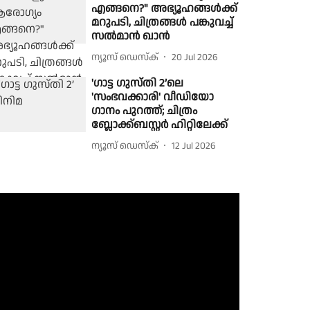
എങ്ങനെ?" അഭ്യൂഹങ്ങൾക്ക്
മറുപടി, ചിത്രങ്ങൾ പങ്കുവച്ച്
സൽമാൻ ഖാൻ
ന്യൂസ് ഡെസ്ക്
20 Jul 2026
'ഗാട്ട ഗുസ്തി 2’ലെ
'സംഭവക്കാരി' വീഡിയോ
ഗാനം പുറത്ത്; ചിത്രം
ബ്ലോക്ക്ബസ്റ്റർ ഹിറ്റിലേക്ക്
ന്യൂസ് ഡെസ്ക്
12 Jul 2026