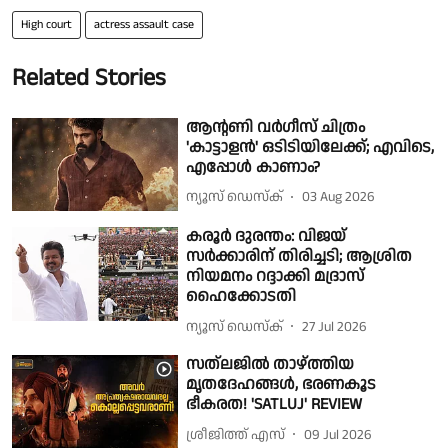
High court
actress assault case
Related Stories
ആന്റണി വർഗീസ് ചിത്രം
'കാട്ടാളൻ' ഒടിടിയിലേക്ക്; എവിടെ,
എപ്പോൾ കാണാം?
ന്യൂസ് ഡെസ്ക്
03 Aug 2026
കരൂർ ദുരന്തം: വിജയ്
സര്‍ക്കാരിന് തിരിച്ചടി; ആശ്രിത
നിയമനം റദ്ദാക്കി മദ്രാസ്
ഹൈക്കോടതി
ന്യൂസ് ഡെസ്ക്
27 Jul 2026
സത്ലജിൽ താഴ്ത്തിയ
മൃതദേഹങ്ങൾ, ഭരണകൂട
ഭീകരത! 'SATLUJ' REVIEW
ശ്രീജിത്ത് എസ്
09 Jul 2026