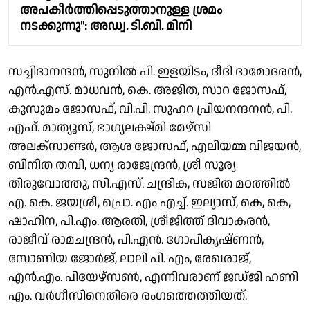
അപകീർത്തിപ്പെടുത്താനുള്ള ശ്രമം
നടക്കുന്നു": അഡ്വ. ടി.ബി. മിനി
സച്ചിദാനന്ദൻ, സുനിൽ പി. ഇളയിടം, ദീദി ദാമോദരൻ,
എൻ.എസ്. മാധവൻ, കെ. അജിത, സാറ ജോസഫ്,
കുസുമം ജോസഫ്, വി.പി. സുഹറ പ്രിയനന്ദനൻ, പി.
എഫ്. മാത്യൂസ്, ഭാഗ്യലക്ഷ്‌മി മേഴ്‌സി
അലക്സാണ്ടർ, ആശ ജോസഫ്, എലിയമ്മ വിജയൻ,
ബിനിത തമ്പി, ധന്യ രാജേന്ദ്രൻ, ശ്രീ സൂര്യ
തിരുവോത്തു, സി.എസ്. ചന്ദ്രിക, സജിത മഠത്തിൽ
എ. കെ. ജയശ്രീ, പ്രൊ. എം എച്ച്. ഇല്യാസ്, കെ, കെ,
ഷാഹിന, പി.എം. ആരതി, ശ്രീജിത്ത് ദിവാകരൻ,
രാജീവ് രാമചന്ദ്രൻ, പി.എൻ. ഗോപികൃഷ്‌ണൻ,
സോണിയ ജോർജ്, ലാലി പി. എം, രേഖരാജ്,
എൻ.എം. പിയേഴ്‌സൺ, എന്നിവരാണ് ജഡ്ജി ഹണി
എം. വർഗീസിനെതിരെ രംഗത്തെത്തിയത്.