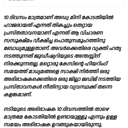
10 ദിവസം മാത്രമാണ് അഡ്വ മിനി കോടതിയിൽ
ഹാജരായത് എന്നത് തികച്ചും തെറ്റായ
പ്രസ്തതാവനയാണ് എന്നത് ആ വിചാരണ
സസൂക്ഷ്‌മം വീക്ഷിച്ച പൊതുസമൂഹത്തിനു
ബോധ്യമുള്ളതാണ്. അവർക്കെതിരെ വ്യക്തി ഹത്യ
നടത്തുന്നത് ജുഡീഷ്യറിയുടെ അന്തസ്സിന്
നിരക്കുന്നതല്ല. മറ്റൊരു കേസിൻ്റെ ഹിയറിംഗ്
സമയത്ത് മാധ്യമങ്ങളെ സാക്ഷി നിർത്തി ഒരു
അഭിഭാഷകക്കെതിരെ ഒരു ജില്ലാ ജഡ്‌ജ് നടത്തിയ
പ്രസ്‌താവനകൾ നീതിന്യായ വ്യവസ്ഥക്ക് തന്നെ
കളങ്കമാണ്.
നടിയുടെ അഭിഭാഷക 10 ദിവസത്തിൽ താഴെ
മാത്രമേ കോടതിയിൽ ഉണ്ടായുള്ളൂ എന്നും ഉള്ള
സമയം അഭിഭാഷക ഉറങ്ങുകയായിരുന്നു,