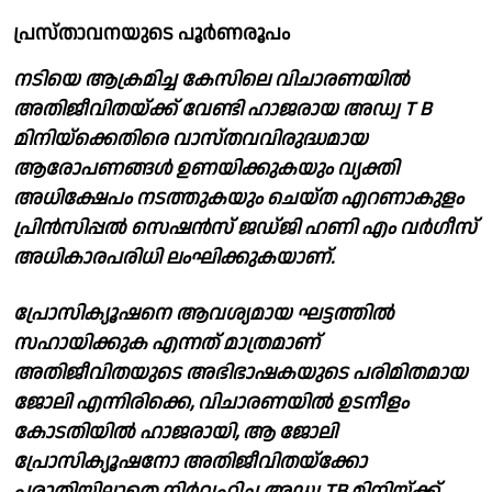
പ്രസ്താവനയുടെ പൂർണരൂപം
നടിയെ ആക്രമിച്ച കേസിലെ വിചാരണയിൽ
അതിജീവിതയ്ക്ക് വേണ്ടി ഹാജരായ അഡ്വ T B
മിനിയ്ക്കെതിരെ വാസ്ത‌വവിരുദ്ധമായ
ആരോപണങ്ങൾ ഉണയിക്കുകയും വ്യക്തി
അധിക്ഷേപം നടത്തുകയും ചെയ്‌ത എറണാകുളം
പ്രിൻസിപ്പൽ സെഷൻസ് ജഡ്‌ജി ഹണി എം വർഗീസ്
അധികാരപരിധി ലംഘിക്കുകയാണ്.
പ്രോസിക്യൂഷനെ ആവശ്യമായ ഘട്ടത്തിൽ
സഹായിക്കുക എന്നത് മാത്രമാണ്
അതിജീവിതയുടെ അഭിഭാഷകയുടെ പരിമിതമായ
ജോലി എന്നിരിക്കെ, വിചാരണയിൽ ഉടനീളം
കോടതിയിൽ ഹാജരായി, ആ ജോലി
പ്രോസിക്യൂഷനോ അതിജീവിതയ്ക്കോ
പരാതിയില്ലാതെ നിർവ്വഹിച്ച അഡ്വ TB മിനിയ്ക്ക്