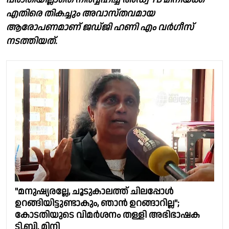
എതിരെ തികച്ചും അവാസ്‌തവമായ
ആരോപണമാണ് ജഡ്‌ജി ഹണി എം വർഗീസ്
നടത്തിയത്.
"മനുഷ്യരല്ലേ, ചൂടുകാലത്ത് ചിലപ്പോൾ
ഉറങ്ങിയിട്ടുണ്ടാകും, ഞാൻ ഉറങ്ങാറില്ല";
കോടതിയുടെ വിമർശനം തള്ളി അഭിഭാഷക
ടി.ബി. മിനി