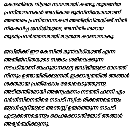
കോടതിയെ വിശ്രമ സ്ഥലമായി കണ്ടു, തുടങ്ങിയ
പ്രസ്‌താവനകൾ അധികാര ദുർവിനിയോഗമാണ്.
അത്തരം പ്രസ്‌താവനകൾ അതിജീവിതയ്ക്ക് നീതി
നിഷേധിച്ച ജഡ്‌ജിയുടെ, അനീതിപരമായ
തുടർപ്രവർത്തനമായി മാത്രമേ കാണാനാകൂ.
ജഡ്‌ജിക്ക് ഈ കേസിൽ മുൻവിധിയുണ്ട് എന്ന
അതിജീവിതയുടെ സങ്കടം ശരിവെക്കുന്ന
നടപടിയാണ് ബഹുമാനപ്പെട്ട ജഡ്‌ജിയുടെ ഭാഗത്ത്
നിന്നും ഉണ്ടായിരിക്കുന്നത്. ഇക്കാര്യത്തിൽ ഞങ്ങൾ
ശക്തമായ പ്രതിഷേധം രേഖപ്പെടുത്തുന്നു.
അടിയന്തിരമായി അന്വേഷണം നടത്തി ഹണി എം
വർഗീസിനെതിരെ നടപടി സ്വീക രിക്കണമെന്നും
ജുഡീഷ്യറിയുടെ അന്തസ്സ് ഉയർത്തുന്ന നടപടി
എടുക്കണമെന്നും ഹൈക്കോടതിയോട്‌ ഞങ്ങൾ
അഭ്യർത്ഥിക്കുന്നു.