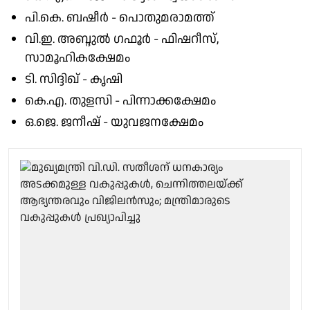
പി.കെ. ബഷീര്‍ - പൊതുമരാമത്ത്
വി.ഇ. അബ്ദുല്‍ ഗഫൂര്‍ - ഫിഷറീസ്,
സാമൂഹികക്ഷേമം
ടി. സിദ്ദിഖ് - കൃഷി
കെ.എ. തുളസി - പിന്നാക്കക്ഷേമം
ഒ.ജെ. ജനീഷ് - യുവജനക്ഷേമം