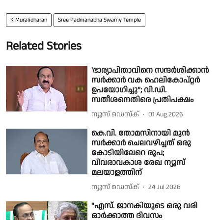
K Muralidharan
Sree Padmanabha Swamy Temple
Related Stories
'ഭാര്യാപിതാവിനെ സന്ദർശിക്കാൻ
സർക്കാർ വക ഹെലികോപ്റ്റർ
ഉപയോഗിച്ചു''; വി.ഡി.
സതീശനെതിരെ പ്രതിപക്ഷം
ന്യൂസ് ഡെസ്ക്
01 Aug 2026
കെ.വി. തോമസിനായി മുൻ
സർക്കാർ ചെലവഴിച്ചത് ഒരു
കോടിയിലേറെ രൂപ;
വിവരാവകാശ രേഖ ന്യൂസ്
മലയാളത്തിന്
ന്യൂസ് ഡെസ്ക്
24 Jul 2026
"എസ്. ജാനകിയുടെ ഒരു വരി
ഓർക്കാത്ത ദിവസം