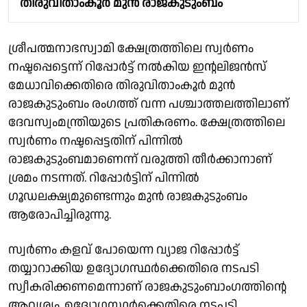
തിരുവിതാംകൂർ മുൻ രാജകുടുംബം
ശ്രീപത്മനാഭസ്വാമി ക്ഷേത്രത്തിലെ സ്വർണം
നഷ്ടപ്പെട്ടെന്ന് റിപ്പോർട്ട് നൽകിയ ഇൻ്റലിജൻസ്
മേധാവിക്കെതിരെ തിരുവിതാംകൂർ മുൻ
രാജകുടുംബം രംഗത്ത് വന്ന പശ്ചാത്തലത്തിലാണ്
ദേവസ്വംമന്ത്രിയുടെ പ്രതികരണം. ക്ഷേത്രത്തിലെ
സ്വർണം നഷ്ടപ്പെട്ടതിന് പിന്നിൽ
രാജകുടുംബമാണെന്ന് വരുത്തി തീർക്കാനാണ്
ശ്രമം നടന്നത്. റിപ്പോര്‍ട്ടിന് പിന്നില്‍
ഗൂഡലക്ഷ്യമുണ്ടെന്നും മുൻ രാജകുടുംബം
ആരോപിച്ചിരുന്നു.
സ്വർണം കളവ് പോയെന്ന വ്യാജ റിപ്പോർട്ട്
തയ്യാറാക്കിയ ഉദ്യോഗസ്ഥർക്കെതിരെ നടപടി
സ്വീകരിക്കണമെന്നാണ് രാജകുടുംബാംഗത്തിൻ്റെ
ആവശ്യം. ഉദ്യോഗസ്ഥർക്കെതിരെ നടപടി