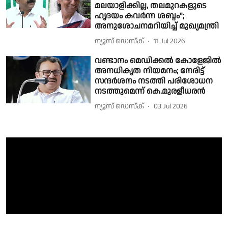
മലയാളിക്കില്ല, തലമുറകളുടെ
ഹൃദയം കവർന്ന ശബ്ദം";
അനുശോചനമറിയിച്ച് മുഖ്യമന്ത്രി
ന്യൂസ് ഡെസ്ക്
11 Jul 2026
വണ്ടാനം മെഡിക്കൽ കോളേജിൽ
അനധികൃത നിയമനം; നേരിട്ട്
സന്ദർശനം നടത്തി പരിശോധന
നടത്തുമെന്ന് കെ.മുരളീധരൻ
ന്യൂസ് ഡെസ്ക്
03 Jul 2026