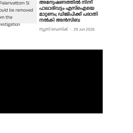
അന്വേഷണത്തിൽ നിന്ന്
പാലാരിവട്ടം എസ്ഐയെ
മാറ്റണം; ഡിജിപിക്ക് പരാതി
നൽകി അൻസിബ
ന്യൂസ് ഡെസ്ക്
29 Jun 2026