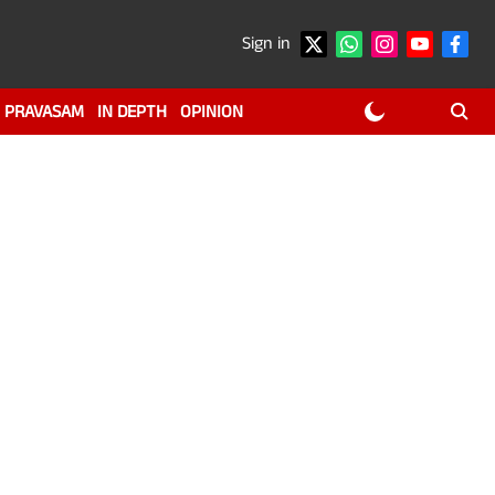
Sign in
PRAVASAM
IN DEPTH
OPINION