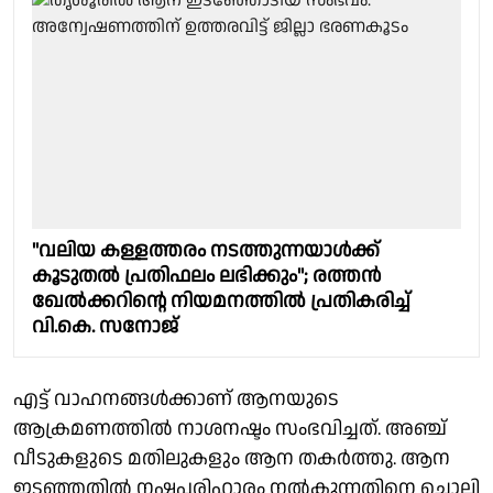
"വലിയ കള്ളത്തരം നടത്തുന്നയാൾക്ക്
കൂടുതൽ പ്രതിഫലം ലഭിക്കും"; രത്തൻ
ഖേൽക്കറിൻ്റെ നിയമനത്തിൽ പ്രതികരിച്ച്
വി.കെ. സനോജ്
എട്ട് വാഹനങ്ങൾക്കാണ് ആനയുടെ
ആക്രമണത്തിൽ നാശനഷ്ടം സംഭവിച്ചത്. അഞ്ച്
വീടുകളുടെ മതിലുകളും ആന തകർത്തു. ആന
ഇടഞ്ഞതിൽ നഷ്ടപരിഹാരം നൽകുന്നതിനെ ചൊല്ലി