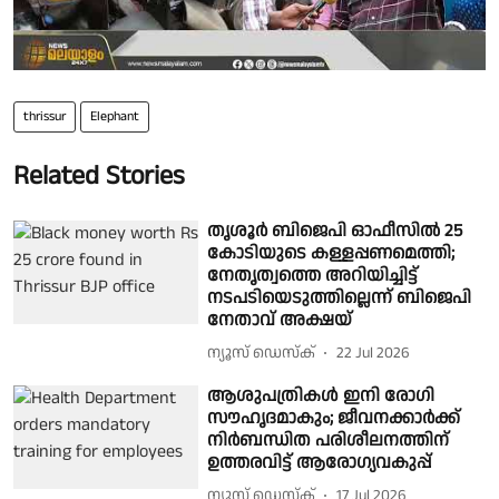
thrissur
Elephant
Related Stories
തൃശൂർ ബിജെപി ഓഫീസിൽ 25
കോടിയുടെ കള്ളപ്പണമെത്തി;
നേതൃത്വത്തെ അറിയിച്ചിട്ട്
നടപടിയെടുത്തില്ലെന്ന് ബിജെപി
നേതാവ് അക്ഷയ്
ന്യൂസ് ഡെസ്ക്
22 Jul 2026
ആശുപത്രികൾ ഇനി രോഗി
സൗഹൃദമാകും; ജീവനക്കാർക്ക്
നിർബന്ധിത പരിശീലനത്തിന്
ഉത്തരവിട്ട് ആരോഗ്യവകുപ്പ്
ന്യൂസ് ഡെസ്ക്
17 Jul 2026