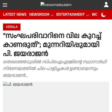
LATEST NEWS
NEWSROOM
ENTERTAINMENT
WORLD CUP
KERALA
"സംഘപരിവാറിനെ വില കുറച്ച്
കാണരുത്"; മുന്നറിയിപ്പുമായി
പി. ജയരാജൻ
തെരഞ്ഞെടുപ്പിൽ സിപിഐഎമ്മിൻ്റെ സ്ഥാനാർഥി
നിർണയത്തിൽ ചില പാളിച്ചകൾ ഉണ്ടായെന്നും
ജയരാജൻ...