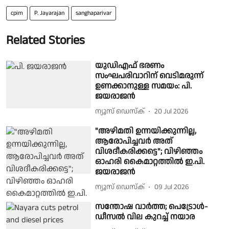
cpim
P. Jayarajan
sanghaparivar
Related Stories
യുഡിഎഫ് ഭരണം
സംഘപരിവാറിന് വെടിമരുന്ന്
ഉണക്കാനുള്ള സമയം: പി.
ജയരാജന്‍
ന്യൂസ് ഡെസ്ക്
20 Jul 2026
"അഴിമതി ഉന്നയിക്കുന്നില്ല,
ആരോപിച്ചവർ അത്
വിശദീകരിക്കട്ടെ"; വിഴിഞ്ഞം
ഓഹരി കൈമാറ്റത്തിൽ ഇ.പി.
ജയരാജൻ
ന്യൂസ് ഡെസ്ക്
09 Jul 2026
സന്തോഷ വാർത്ത; പെട്രോൾ-
ഡീസൽ വില കുറച്ച് നയാര