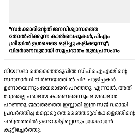
"സർക്കാരിൻ്റേത് ജനവിശ്വാസത്തെ
തോൽപ്പിക്കുന്ന കാൽവെപ്പുകൾ, പിഎം
ശ്രീയിൽ ഉൾപ്പെടെ ഒളിച്ചു കളിക്കുന്നു";
വിമർശനവുമായി സുപ്രഭാതം മുഖപ്രസംഗം
നിയസഭാ തെരഞ്ഞെടുപ്പിൽ സിപിഐഎമ്മിൻ്റെ
സ്ഥാനാർഥി നിർണയത്തിൽ ചില പാളിച്ചകൾ
ഉണ്ടായെന്നും ജയരാജൻ പറഞ്ഞു. എന്നാൽ, അത്
മാത്രമല്ല പരാജയ കാരണമെന്നും ജയരാജൻ
പറഞ്ഞു. ജമാഅത്തെ ഇസ്ലാമി ഇത്ര സജീവമായി
പ്രവർത്തിച്ച മറ്റൊരു തെരഞ്ഞെടുപ്പ് കേരളത്തിൻ്റെ
ചരിത്രത്തിൽ ഉണ്ടായിട്ടില്ലെന്നും ജയരാജൻ
കൂട്ടിച്ചേർത്തു.