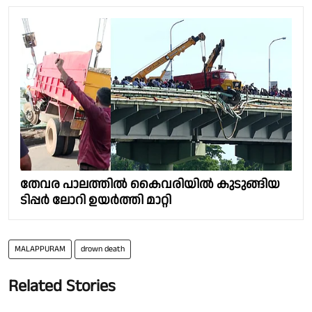
തേവര പാലത്തിൽ കൈവരിയിൽ കുടുങ്ങിയ
ടിപ്പർ ലോറി ഉയർത്തി മാറ്റി
MALAPPURAM
drown death
Related Stories