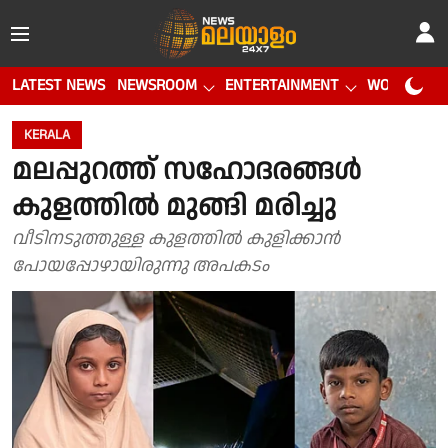
LATEST NEWS
NEWSROOM
ENTERTAINMENT
WORLD CUP
KERALA
മലപ്പുറത്ത് സഹോദരങ്ങൾ
കുളത്തിൽ മുങ്ങി മരിച്ചു
വീടിനടുത്തുള്ള കുളത്തിൽ കുളിക്കാൻ
പോയപ്പോഴായിരുന്നു അപകടം