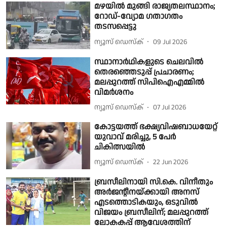
മഴയിൽ മുങ്ങി രാജ്യതലസ്ഥാനം;
റോഡ്-വ്യോമ ഗതാഗതം
തടസപ്പെട്ടു
ന്യൂസ് ഡെസ്ക്
09 Jul 2026
സ്ഥാനാർഥികളുടെ ചെലവിൽ
തെരഞ്ഞെടുപ്പ് പ്രചാരണം;
മലപ്പുറത്ത് സിപിഐഎമ്മിൽ
വിമർശനം
ന്യൂസ് ഡെസ്ക്
07 Jul 2026
കോട്ടയത്ത് ഭക്ഷ്യവിഷബാധയേറ്റ്
യുവാവ് മരിച്ചു, 5 പേർ
ചികിത്സയിൽ
ന്യൂസ് ഡെസ്ക്
22 Jun 2026
ബ്രസീലിനായി സി.കെ. വിനീതും
അര്‍ജന്റീനയ്ക്കായി അനസ്
എടത്തൊടികയും, ഒടുവില്‍
വിജയം ബ്രസീലിന്; മലപ്പുറത്ത്
ലോകകപ്പ് ആവേശത്തിന്