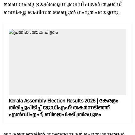
മരണസംഖ്യ ഉയർത്തുന്നുവെന്ന് ഫയർ ആൻഡ്
റെസ്ക്യൂ ഓഫീസർ അബ്ദുൽ ഗഫൂർ പറയുന്നു.
Kerala Assembly Election Results 2026 | കേരളം
തിരിച്ചുപിടിച്ച് യുഡിഎഫ്! തകർന്നടിഞ്ഞ്
എൽഡിഎഫ്; ബിജെപിക്ക് ത്രിമധുരം
ജലാശയങ്ങളിൽ ഇറങ്ങുമ്പോൾ പൊതുജനങ്ങൾ