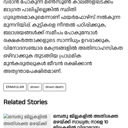
വരാൻ പോകുന്ന മൺസൂൺ കാലങ്ങളിലടക്കം
ജാഗ്രത പാലിച്ചില്ലെങ്കിൽ സ്ഥിതി
ഗുരുതരമാകുമെന്നാണ് ഫയർഫോഴ്സ് നൽകുന്ന
മുന്നറിയിപ്പ്. കുട്ടികളെ നീന്തൽ പഠിപ്പിക്കുക,
ജലാശയങ്ങൾക്ക് സമീപം പോകുമ്പോൾ
രക്ഷകർത്താക്കളുടെ സാന്നിധ്യം ഉറപ്പാക്കുക,
വിനോദസഞ്ചാര കേന്ദ്രങ്ങളിൽ അതിസാഹസികത
ഒഴിവാക്കുക തുടങ്ങിയ പ്രാഥമിക
മുൻകരുതലുകൾ ജീവൻ രക്ഷിക്കാൻ
അത്യന്താപേക്ഷിതമാണ്.
ERNAKULAM
drown
drown death
Related Stories
ഒമ്പതു ജില്ലകളില്‍ അതിശക്ത
മഴയ്ക്ക് സാധ്യത; നാളെ 10
ജില്ലകളില്‍ വിദ്യാഭ്യാസ