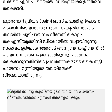
ഡിവൈഎസ്പി റെയ്ഞ്ച് ഡിഐജിക്ക് ഉത്തരവ്
കൈമാറി.
ജൂൺ 15ന് പ്രിയദർശിനി ബസ് പദ്ധതി ഉദ്ഘാടന
ചടങ്ങിനിടെയായിരുന്നു ബിന്ദുകൃഷ്ണയുടെ
തലയിൽ ചൂട് പായസം വീണത്. കൊല്ലം
കെഎസ്ആർടിസി ഡിപ്പോയിൽ വച്ചായിരുന്നു
സംഭവം. ഉദ്ഘാടനത്തോട് അനുബന്ധിച്ച് ബസിൽ
പായസവിതരണം ഉണ്ടായിരുന്നു. പായസം
കൈമാറുന്നതിനിടെ പ്രവർത്തകരുടെ കൈ തട്ടി
പായസം മന്ത്രിയുടെ തലയിലേക്ക്
വീഴുകയായിരുന്നു.