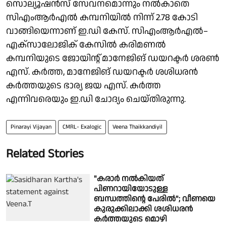
സൊല്യൂഷൻസ് സേവനമൊന്നും നൽകാതെ
സിഎംആർഎൽ കമ്പനിയിൽ നിന്ന് 2.78 കോടി
വാങ്ങിയെന്നാണ് ഇ.ഡി കേസ്. സിഎംആർഎൽ–
എക്സാലോജിക് കേസിൽ കരിമണൽ
കമ്പനിയുടെ ജോയിന്റ് മാനേജിങ് ഡയറക്ടർ ശരൺ
എസ്. കർത്ത, മാനേജിങ് ഡയറക്ടർ ശശിധരൻ
കർത്തയുടെ ഭാര്യ ജയ എസ്. കർത്ത
എന്നിവരെയും ഇ.ഡി ചോദ്യം ചെയ്തിരുന്നു.
Pinarayi Vijayan
CMRL- Exalogic
Veena Thaikkandiyil
Related Stories
"കരാർ നൽകിയത്
പിണറായിയോടുള്ള
ബന്ധത്തിൻ്റെ പേരിൽ"; വീണയെ
കുരുക്കിലാക്കി ശശിധരൻ
കർത്തയുടെ മൊഴി