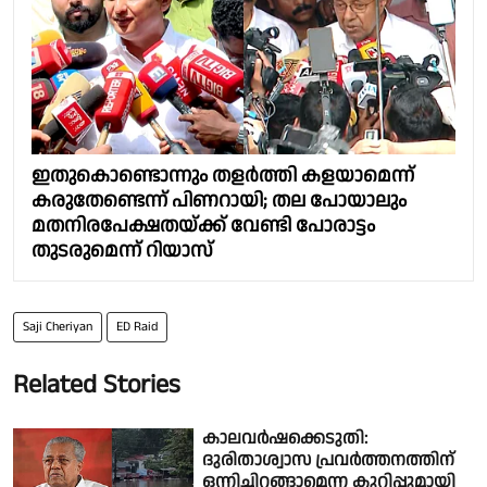
ഇതുകൊണ്ടൊന്നും തളർത്തി കളയാമെന്ന്
കരുതേണ്ടെന്ന് പിണറായി; തല പോയാലും
മതനിരപേക്ഷതയ്ക്ക് വേണ്ടി പോരാട്ടം
തുടരുമെന്ന് റിയാസ്
Saji Cheriyan
ED Raid
Related Stories
കാലവർഷക്കെടുതി:
ദുരിതാശ്വാസ പ്രവർത്തനത്തിന്
ഒന്നിച്ചിറങ്ങാമെന്ന കുറിപ്പുമായി